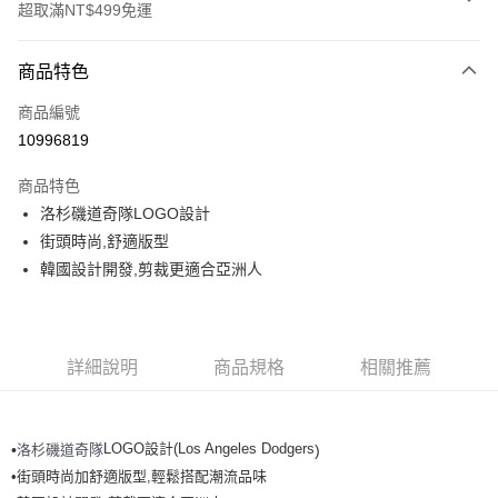
超取滿NT$499免運
付款方式
商品特色
信用卡一次付款
商品編號
超商取貨付款
10996819
LINE Pay
商品特色
Apple Pay
洛杉磯道奇隊LOGO設計
街頭時尚,舒適版型
街口支付
韓國設計開發,剪裁更適合亞洲人
悠遊付
運送方式
詳細說明
商品規格
相關推薦
全家取貨付款<未取貨列黑名單/不支援離島取退>
每筆NT$60，滿NT$499(含以上)免運費
LOGO設計(Los Angeles Dodgers
洛杉磯道奇隊
•
)
全家取貨<不支援離島取退>
•街頭時尚加舒適版型,輕鬆搭配潮流品味
每筆NT$60，滿NT$499(含以上)免運費