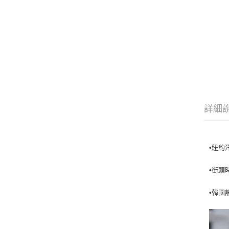
詳細
•紐約
•街頭
•韓國