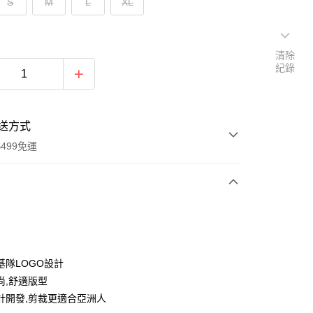
S
M
L
XL
清除
紀錄
送方式
499免運
次付款
付款
基隊LOGO設計
尚,舒適版型
計開發,剪裁更適合亞洲人