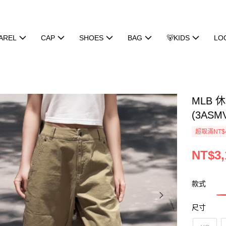
AREL
CAP
SHOES
BAG
🐻KIDS
LO
MLB 
(3ASM
超取滿NT$
NT$3,
款式
尺寸