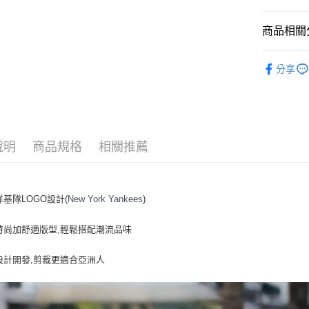
悠遊付
商品相關分
｜服飾
運送方式
分享
人氣商品
全家取貨付
全部商品
每筆NT$6
⚡最新商品
全家取貨<
說明
商品規格
相關推薦
｜BASIC
每筆NT$6
7-11取
洋基隊LOGO設計(
New York Yankees
)
每筆NT$6
7-11取
時尚加舒適版型,輕鬆搭配潮流品味
每筆NT$6
設計開發,剪裁更適合亞洲人
宅配滿69
每筆NT$8