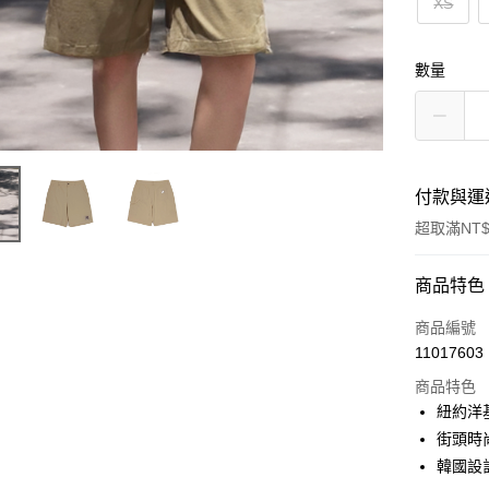
XS
數量
付款與運
超取滿NT$
付款方式
商品特色
信用卡一
商品編號
11017603
超商取貨
商品特色
LINE Pay
紐約洋
街頭時
Apple Pay
韓國設
街口支付