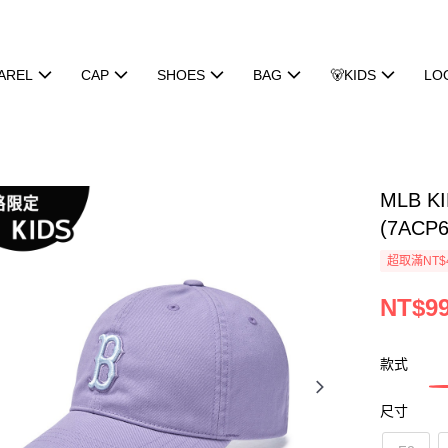
AREL
CAP
SHOES
BAG
🐻KIDS
LO
MLB 
(7ACP
超取滿NT$
NT$9
款式
尺寸