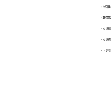
•街頭
•韓國
•立體
•立體
•可輕