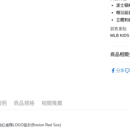
波士頓
悠遊付
帽沿設
立體刺
銷售重點
運送方式
MLB KIDS
全家取貨付
每筆NT$6
商品相關分
全家取貨<
🐻MLB K
每筆NT$6
分享
人氣商品
7-11取
每筆NT$6
全部商品
｜BASIC
7-11取
說明
商品規格
相關推薦
每筆NT$6
宅配滿69
每筆NT$8
隊LOGO設計(Boston Red Sox)
頓紅襪