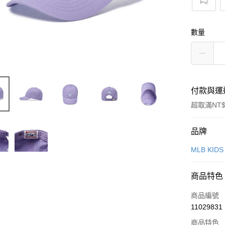
F2
數量
付款與運
超取滿NT$
付款方式
品牌
信用卡一
MLB KIDS
超商取貨
商品特色
LINE Pay
商品編號
Apple Pay
11029831
商品特色
街口支付