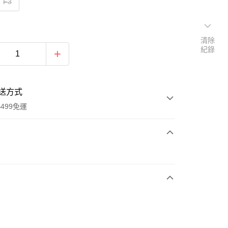
F3
清除
紀錄
送方式
499免運
次付款
付款