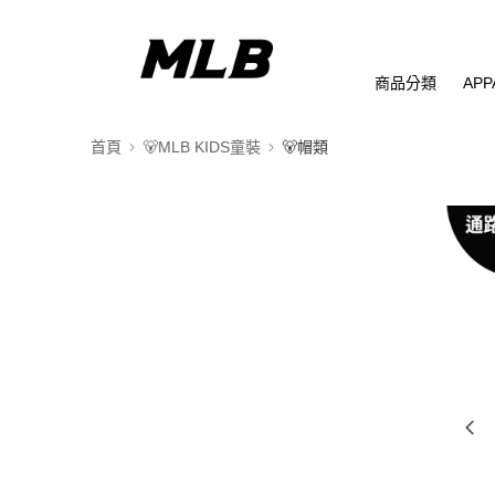
商品分類
APP
首頁
🐻MLB KIDS童裝
🐻帽類