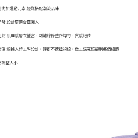
時尚加運動元素,輕鬆搭配潮流品味
開發,設計更適合亞洲人
刺繡:肌理感層次豐富，刺繡線條整齊均勻，質感絕佳
帽沿:根據人體工學設計，硬挺不遮擋視線，做工講究照顧到每個細節
鬆調整大小