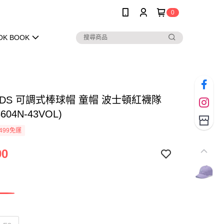
0
OK BOOK
KIDS 可調式棒球帽 童帽 波士頓紅襪隊
6604N-43VOL)
499免運
90