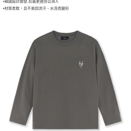
•韓國設計開發,剪裁更適合亞洲人
7-11取貨付款<未取貨列黑名單/不支援離島取退>
•材質柔軟，且不易因流汗、水洗而變形
每筆NT$60，滿NT$499(含以上)免運費
7-11取貨<不支援離島取退>
每筆NT$60，滿NT$499(含以上)免運費
宅配滿699免運
每筆NT$80，滿NT$699(含以上)免運費