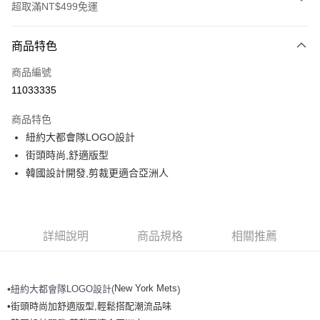
超取滿NT$499免運
付款方式
商品特色
信用卡一次付款
商品編號
超商取貨付款
11033335
LINE Pay
商品特色
Apple Pay
紐約大都會隊LOGO設計
街頭時尚,舒適版型
街口支付
韓國設計開發,剪裁更適合亞洲人
悠遊付
運送方式
詳細說明
商品規格
相關推薦
全家取貨付款<未取貨列黑名單/不支援離島取退>
每筆NT$60，滿NT$499(含以上)免運費
New York Mets
紐約大都會隊
LOGO設計(
•
)
全家取貨<不支援離島取退>
•街頭時尚加舒適版型,輕鬆搭配潮流品味
每筆NT$60，滿NT$499(含以上)免運費