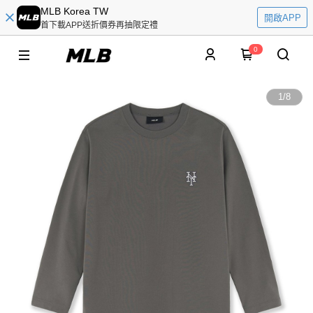
MLB Korea TW
開啟APP
首下載APP送折價券再抽限定禮
0
1
/
8