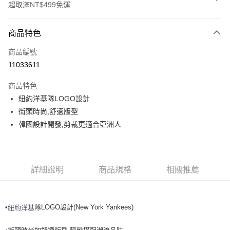
超取滿NT$499免運
付款方式
商品特色
信用卡一次付款
商品編號
超商取貨付款
11033611
LINE Pay
商品特色
Apple Pay
紐約洋基隊LOGO設計
街頭時尚,舒適版型
街口支付
韓國設計開發,剪裁更適合亞洲人
悠遊付
運送方式
詳細說明
商品規格
相關推薦
全家取貨付款<未取貨列黑名單/不支援離島取退>
每筆NT$60，滿NT$499(含以上)免運費
•
隊LOGO設計(New York Yankees)
紐約洋基
全家取貨<不支援離島取退>
每筆NT$60，滿NT$499(含以上)免運費