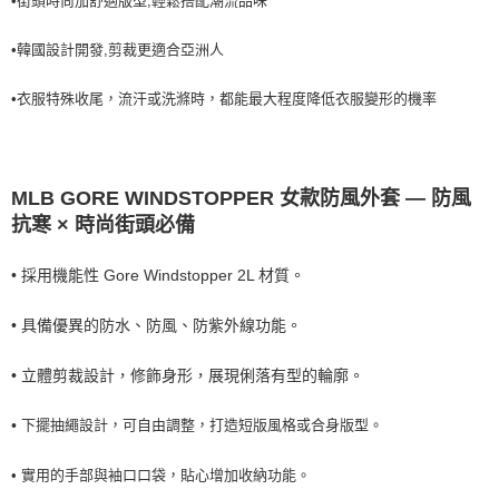
•街頭時尚加舒適版型,輕鬆搭配潮流品味
7-11取貨付款<未取貨列黑名單/不支援離島取退>
•韓國設計開發,剪裁更適合亞洲人
每筆NT$60，滿NT$499(含以上)免運費
7-11取貨<不支援離島取退>
•衣服特殊收尾，流汗或洗滌時，都能最大程度降低衣服變形的機率
每筆NT$60，滿NT$499(含以上)免運費
宅配滿699免運
MLB GORE WINDSTOPPER 女款防風外套 — 防風
每筆NT$80，滿NT$699(含以上)免運費
抗寒 × 時尚街頭必備
• 採用機能性 Gore Windstopper 2L 材質。
• 具備優異的防水、防風、防紫外線功能。
立體剪裁設計，修飾身形，展現俐落有型的輪廓
。
•
下擺抽繩設計，可自由調整，打造短版風格或合身版型
。
•
•
實用的手部與袖口口袋，貼心增加收納功能
。