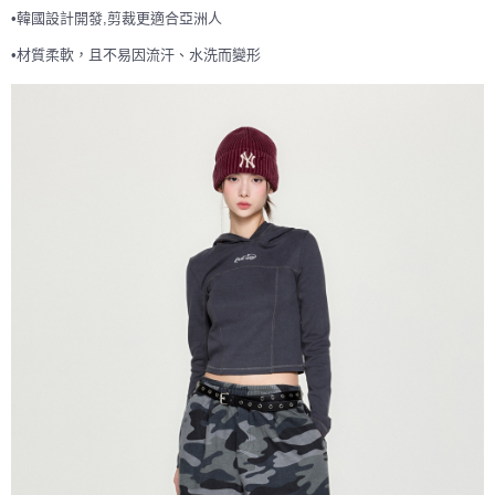
•韓國設計開發,剪裁更適合亞洲人
7-11取貨付款<未取貨列黑名單/不支援離島取退>
•材質柔軟，且不易因流汗、水洗而變形
每筆NT$60，滿NT$499(含以上)免運費
7-11取貨<不支援離島取退>
每筆NT$60，滿NT$499(含以上)免運費
宅配滿699免運
每筆NT$80，滿NT$699(含以上)免運費