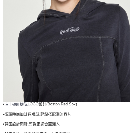
•
LOGO設計(Boston Red Sox)
波士頓紅襪
隊
•街頭時尚加舒適版型,輕鬆搭配潮流品味
•韓國設計開發,剪裁更適合亞洲人