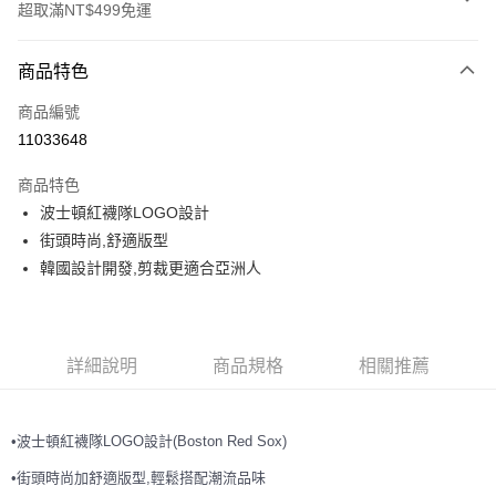
超取滿NT$499免運
付款方式
商品特色
信用卡一次付款
商品編號
超商取貨付款
11033648
LINE Pay
商品特色
Apple Pay
波士頓紅襪隊LOGO設計
街頭時尚,舒適版型
街口支付
韓國設計開發,剪裁更適合亞洲人
悠遊付
運送方式
詳細說明
商品規格
相關推薦
全家取貨付款<未取貨列黑名單/不支援離島取退>
每筆NT$60，滿NT$499(含以上)免運費
•波士頓紅襪隊LOGO設計(Boston Red Sox)
全家取貨<不支援離島取退>
•街頭時尚加舒適版型,輕鬆搭配潮流品味
每筆NT$60，滿NT$499(含以上)免運費