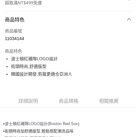
超取滿NT$499免運
付款方式
商品特色
信用卡一次付款
商品編號
超商取貨付款
11034144
LINE Pay
商品特色
Apple Pay
波士頓紅襪隊LOGO設計
街頭時尚,舒適版型
街口支付
韓國設計開發,剪裁更適合亞洲人
悠遊付
運送方式
詳細說明
商品規格
相關推薦
全家取貨付款<未取貨列黑名單/不支援離島取退>
每筆NT$60，滿NT$499(含以上)免運費
波士頓紅襪隊
LOGO設計(Boston Red Sox
•
)
全家取貨<不支援離島取退>
•街頭時尚加舒適版型,輕鬆搭配潮流品味
每筆NT$60，滿NT$499(含以上)免運費