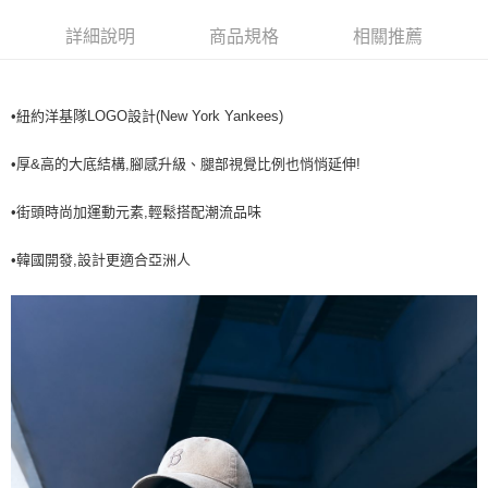
7-11取貨付款<未取貨列黑名單/不支援離島取退>
詳細說明
商品規格
相關推薦
每筆NT$60，滿NT$499(含以上)免運費
7-11取貨<不支援離島取退>
•紐約洋基隊LOGO設計(New York Yankees)
每筆NT$60，滿NT$499(含以上)免運費
•厚&高的大底結構,腳感升級、腿部視覺比例也悄悄延伸!
宅配滿699免運
每筆NT$80，滿NT$699(含以上)免運費
•街頭時尚加運動元素,輕鬆搭配潮流品味
•韓國開發,設計更適合亞洲人