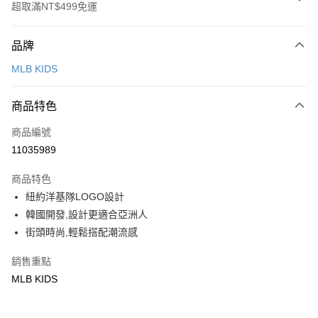
超取滿NT$499免運
付款方式
品牌
信用卡一次付款
MLB KIDS
超商取貨付款
商品特色
LINE Pay
商品編號
Apple Pay
11035989
街口支付
商品特色
悠遊付
紐約洋基隊LOGO設計
韓國開發,設計更適合亞洲人
運送方式
街頭時尚,輕鬆搭配潮流感
全家取貨付款<未取貨列黑名單/不支援離島取退>
銷售重點
每筆NT$60，滿NT$499(含以上)免運費
MLB KIDS
全家取貨<不支援離島取退>
每筆NT$60，滿NT$499(含以上)免運費