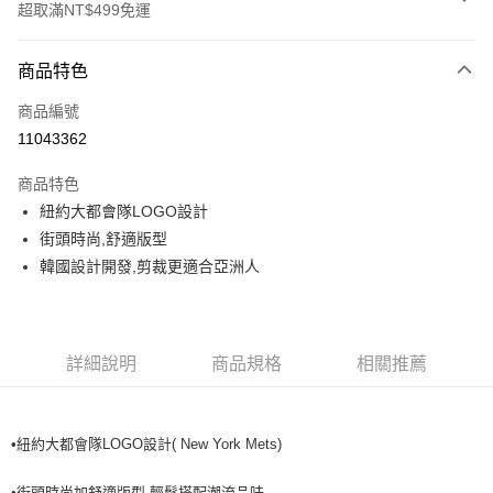
超取滿NT$499免運
付款方式
商品特色
信用卡一次付款
商品編號
超商取貨付款
11043362
LINE Pay
商品特色
Apple Pay
紐約大都會隊LOGO設計
街頭時尚,舒適版型
街口支付
韓國設計開發,剪裁更適合亞洲人
悠遊付
運送方式
詳細說明
商品規格
相關推薦
全家取貨付款<未取貨列黑名單/不支援離島取退>
每筆NT$60，滿NT$499(含以上)免運費
•紐約大都會隊LOGO設計( New York Mets)
全家取貨<不支援離島取退>
每筆NT$60，滿NT$499(含以上)免運費
•街頭時尚加舒適版型,輕鬆搭配潮流品味