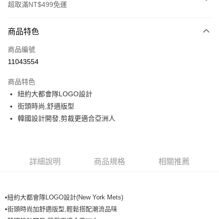
超取滿NT$499免運
付款方式
商品特色
信用卡一次付款
商品編號
超商取貨付款
11043554
LINE Pay
商品特色
Apple Pay
紐約大都會隊LOGO設計
街頭時尚,舒適版型
街口支付
韓國設計開發,剪裁更適合亞洲人
悠遊付
運送方式
詳細說明
商品規格
相關推薦
全家取貨付款<未取貨列黑名單/不支援離島取退>
每筆NT$60，滿NT$499(含以上)免運費
•紐約大都會隊LOGO設計(New York Mets)
全家取貨<不支援離島取退>
•街頭時尚加舒適版型,輕鬆搭配潮流品味
每筆NT$60，滿NT$499(含以上)免運費