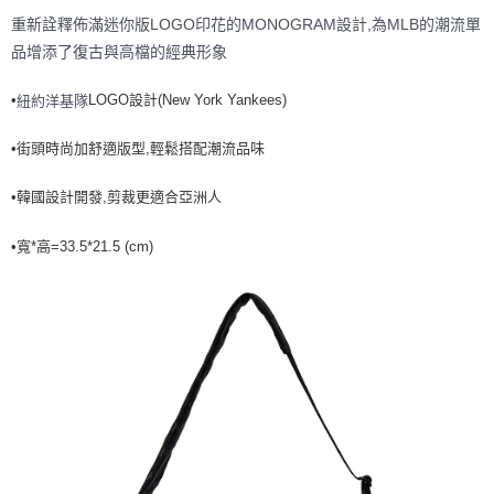
重新詮釋佈滿迷你版LOGO印花的MONOGRAM設計,為MLB的潮流單
7-11取貨付款<未取貨列黑名單/不支援離島取退>
品增添了復古與高檔的經典形象
每筆NT$60，滿NT$499(含以上)免運費
7-11取貨<不支援離島取退>
•
LOGO設計(New York Yankees)
紐約洋基隊
每筆NT$60，滿NT$499(含以上)免運費
•街頭時尚加舒適版型,輕鬆搭配潮流品味
宅配滿699免運
每筆NT$80，滿NT$699(含以上)免運費
•韓國設計開發,剪裁更適合亞洲人
•寬*高=33.5*21.5 (cm)