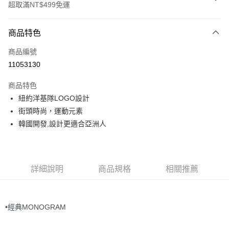
超取滿NT$499免運
付款方式
商品特色
信用卡一次付款
商品編號
超商取貨付款
11053130
LINE Pay
商品特色
Apple Pay
紐約洋基隊LOGO設計
街頭時尚，運動元素
街口支付
韓國開發,設計更適合亞洲人
悠遊付
運送方式
詳細說明
商品規格
相關推薦
全家取貨付款<未取貨列黑名單/不支援離島取退>
每筆NT$60，滿NT$499(含以上)免運費
•經典MONOGRAM
全家取貨<不支援離島取退>
每筆NT$60，滿NT$499(含以上)免運費