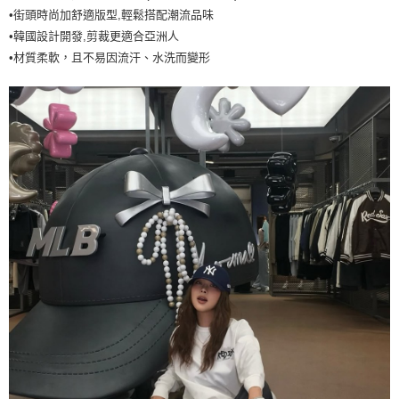
•街頭時尚加舒適版型,輕鬆搭配潮流品味
每筆NT$60，滿NT$499(含以上)免運費
•韓國設計開發,剪裁更適合亞洲人
7-11取貨付款<未取貨列黑名單/不支援離島取退>
•材質柔軟，且不易因流汗、水洗而變形
每筆NT$60，滿NT$499(含以上)免運費
7-11取貨<不支援離島取退>
每筆NT$60，滿NT$499(含以上)免運費
宅配滿699免運
每筆NT$80，滿NT$699(含以上)免運費