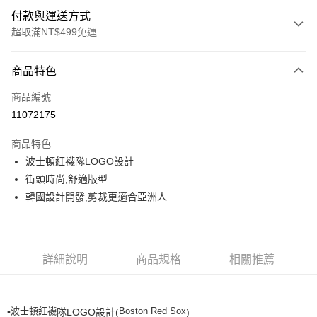
付款與運送方式
超取滿NT$499免運
付款方式
商品特色
信用卡一次付款
商品編號
超商取貨付款
11072175
LINE Pay
商品特色
Apple Pay
波士頓紅襪隊LOGO設計
街頭時尚,舒適版型
街口支付
韓國設計開發,剪裁更適合亞洲人
悠遊付
運送方式
詳細說明
商品規格
相關推薦
全家取貨付款<未取貨列黑名單/不支援離島取退>
每筆NT$60，滿NT$499(含以上)免運費
波士頓紅襪
Boston Red Sox
•
隊LOGO設計(
)
全家取貨<不支援離島取退>