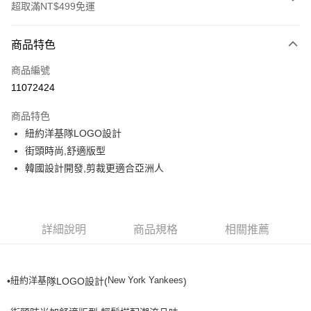
超取滿NT$499免運
付款方式
商品特色
信用卡一次付款
商品編號
超商取貨付款
11072424
LINE Pay
商品特色
Apple Pay
紐約洋基隊LOGO設計
街頭時尚,舒適版型
街口支付
韓國設計開發,剪裁更適合亞洲人
悠遊付
運送方式
詳細說明
商品規格
相關推薦
全家取貨付款<未取貨列黑名單/不支援離島取退>
每筆NT$60，滿NT$499(含以上)免運費
紐約洋基
New York Yankees
•
隊LOGO設計(
)
全家取貨<不支援離島取退>
每筆NT$60，滿NT$499(含以上)免運費