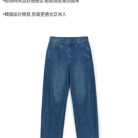
•街頭時尚加舒適版型,輕鬆搭配潮流品味
7-11取貨付款<未取貨列黑名單/不支援離島取退>
•韓國設計開發,剪裁更適合亞洲人
每筆NT$60，滿NT$499(含以上)免運費
7-11取貨<不支援離島取退>
每筆NT$60，滿NT$499(含以上)免運費
宅配滿699免運
每筆NT$80，滿NT$699(含以上)免運費