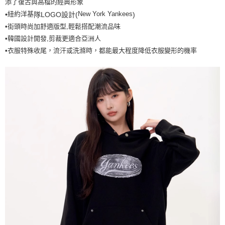
添了復古與高檔的經典形象
7-11取貨付款<未取貨列黑名單/不支援離島取退>
紐約洋基
New York Yankees
•
隊LOGO設計(
)
每筆NT$60，滿NT$499(含以上)免運費
•街頭時尚加舒適版型,輕鬆搭配潮流品味
•韓國設計開發,剪裁更適合亞洲人
7-11取貨<不支援離島取退>
•衣服特殊收尾，流汗或洗滌時，都能最大程度降低衣服變形的機率
每筆NT$60，滿NT$499(含以上)免運費
宅配滿699免運
每筆NT$80，滿NT$699(含以上)免運費