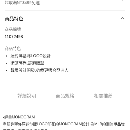
超取滿NT$499免運
付款方式
商品特色
信用卡一次付款
商品編號
超商取貨付款
11072498
LINE Pay
商品特色
Apple Pay
紐約洋基隊LOGO設計
街頭時尚,舒適版型
街口支付
韓國設計開發,剪裁更適合亞洲人
悠遊付
運送方式
詳細說明
商品規格
相關推薦
全家取貨付款<未取貨列黑名單/不支援離島取退>
每筆NT$60，滿NT$499(含以上)免運費
•經典MONOGRAM
全家取貨<不支援離島取退>
重新詮釋佈滿迷你版LOGO印花的MONOGRAM設計,為MLB的潮流單品增
每筆NT$60，滿NT$499(含以上)免運費