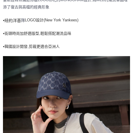
7-11取貨付款<未取貨列黑名單/不支援離島取退>
添了復古與高檔的經典形象
每筆NT$60，滿NT$499(含以上)免運費
LOGO設計(New York Yankees)
隊
•紐約洋基
7-11取貨<不支援離島取退>
•街頭時尚加舒適版型,輕鬆搭配潮流品味
每筆NT$60，滿NT$499(含以上)免運費
宅配滿699免運
•韓國設計開發,剪裁更適合亞洲人
每筆NT$80，滿NT$699(含以上)免運費