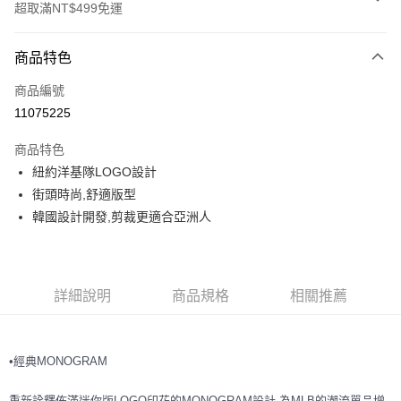
超取滿NT$499免運
付款方式
商品特色
信用卡一次付款
商品編號
超商取貨付款
11075225
LINE Pay
商品特色
Apple Pay
紐約洋基隊LOGO設計
街頭時尚,舒適版型
街口支付
韓國設計開發,剪裁更適合亞洲人
悠遊付
運送方式
詳細說明
商品規格
相關推薦
全家取貨付款<未取貨列黑名單/不支援離島取退>
每筆NT$60，滿NT$499(含以上)免運費
•經典MONOGRAM
全家取貨<不支援離島取退>
每筆NT$60，滿NT$499(含以上)免運費
重新詮釋佈滿迷你版LOGO印花的MONOGRAM設計,為MLB的潮流單品增