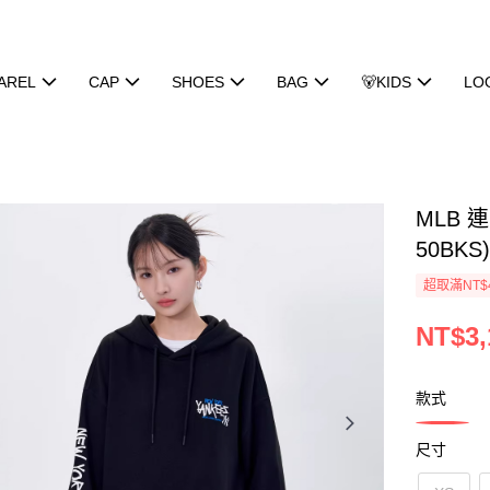
AREL
CAP
SHOES
BAG
🐻KIDS
LO
MLB 
50BKS
超取滿NT$
NT$3,
款式
尺寸