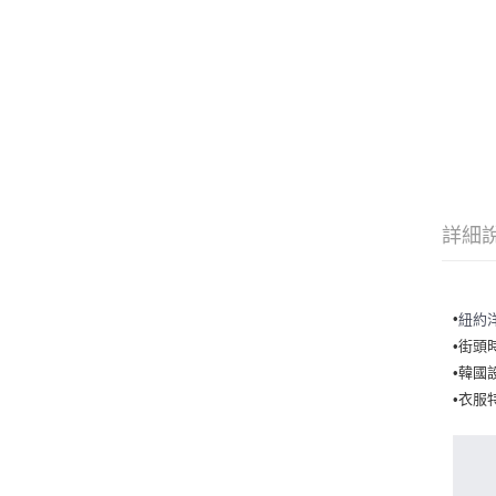
詳細
•
紐約
•街頭
•韓國
•衣服