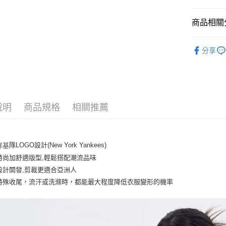
悠遊付
商品相關分
｜服飾
運送方式
分享
人氣商品
全家取貨付
全部商品
每筆NT$6
⚡最新商品
全家取貨<
說明
商品規格
相關推薦
｜BASIC
每筆NT$6
7-11取
隊LOGO設計(New York Yankees)
洋基
每筆NT$6
時尚加舒適版型,輕鬆搭配潮流品味
7-11取
設計開發,剪裁更適合亞洲人
每筆NT$6
特殊收尾，流汗或洗滌時，都能最大程度降低衣服變形的機率
宅配滿69
每筆NT$8