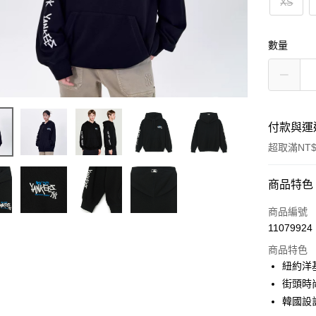
XS
數量
付款與運
超取滿NT$
付款方式
商品特色
信用卡一
商品編號
11079924
超商取貨
商品特色
LINE Pay
紐約洋
街頭時
Apple Pay
韓國設
街口支付