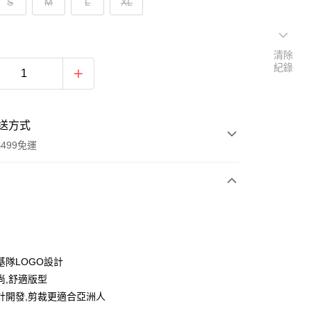
S
M
L
XL
清除
紀錄
送方式
499免運
次付款
付款
基隊LOGO設計
尚,舒適版型
計開發,剪裁更適合亞洲人