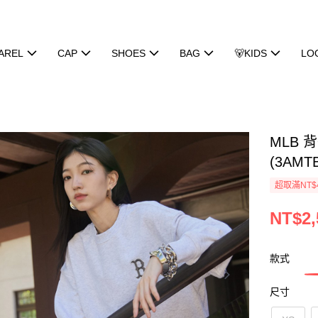
AREL
CAP
SHOES
BAG
🐻KIDS
LO
MLB 
(3AMT
超取滿NT$
NT$2,
款式
尺寸