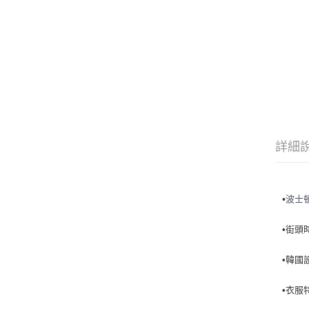
詳細
•
波士
•街頭
•韓國
•衣服