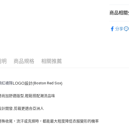
悠遊付
商品相關分
｜服飾
運送方式
分享
人氣商品
全家取貨付
全部商品
每筆NT$6
⚡最新商品
全家取貨<
說明
商品規格
相關推薦
｜BASIC
每筆NT$6
7-11取
頓紅襪隊
Boston Red Sox
LOGO設計(
)
每筆NT$6
7-11取
時尚加舒適版型,輕鬆搭配潮流品味
每筆NT$6
設計開發,剪裁更適合亞洲人
宅配滿69
每筆NT$8
特殊收尾，流汗或洗滌時，都能最大程度降低衣服變形的機率