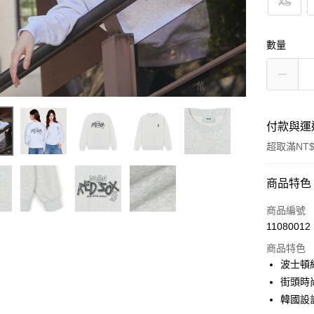
XS
數量
付款與運
超取滿NT$
付款方式
商品特色
信用卡一
商品編號
11080012
超商取貨
商品特色
LINE Pay
波士頓
街頭時
Apple Pay
韓國設
街口支付