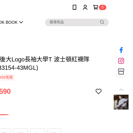
0
OK BOOK
背後大Logo長袖大學T 波士頓紅襪隊
B3154-43MGL)
499免運
590