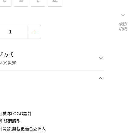
S
M
L
XL
清除
紀錄
送方式
499免運
次付款
付款
紅襪隊LOGO設計
尚,舒適版型
計開發,剪裁更適合亞洲人