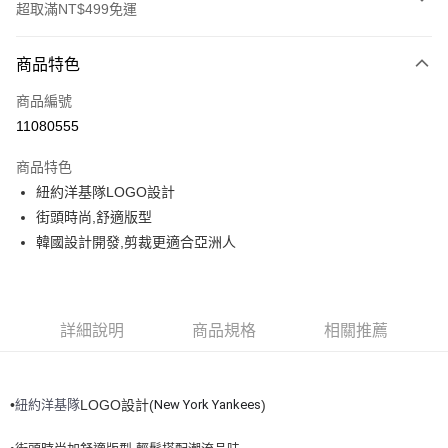
超取滿NT$499免運
付款方式
商品特色
信用卡一次付款
商品編號
超商取貨付款
11080555
LINE Pay
商品特色
Apple Pay
紐約洋基隊LOGO設計
街頭時尚,舒適版型
街口支付
韓國設計開發,剪裁更適合亞洲人
悠遊付
運送方式
詳細說明
商品規格
相關推薦
全家取貨付款<未取貨列黑名單/不支援離島取退>
每筆NT$60，滿NT$499(含以上)免運費
•
紐約洋基隊
New York Yankees
LOGO設計(
)
全家取貨<不支援離島取退>
每筆NT$60，滿NT$499(含以上)免運費