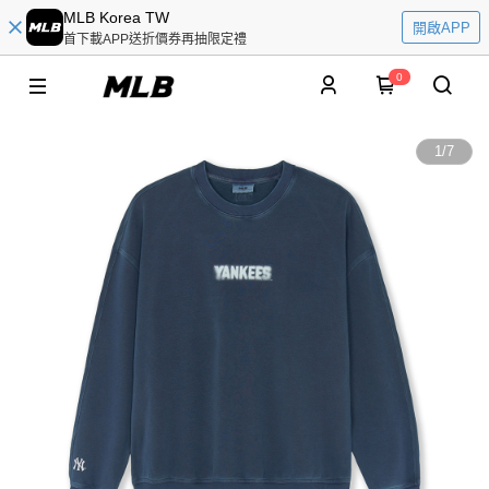
MLB Korea TW
開啟APP
首下載APP送折價券再抽限定禮
0
1
/
7