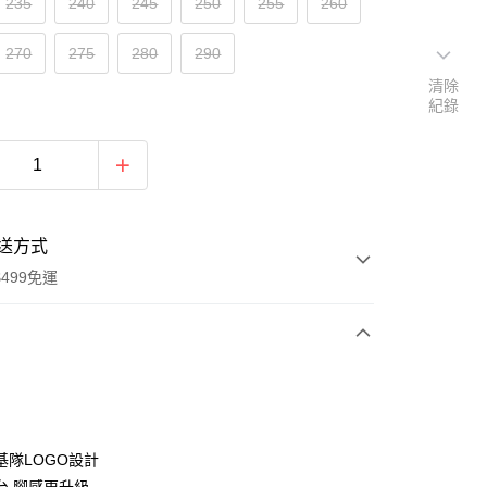
235
240
245
250
255
260
270
275
280
290
清除
紀錄
送方式
499免運
次付款
付款
基隊LOGO設計