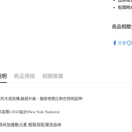
加厚底
Apple Pay
街頭時
街口支付
悠遊付
商品相關分
｜鞋類
運送方式
分享
人氣商品
全家取貨付
全部商品
每筆NT$6
⚡最新商品
全家取貨<
說明
商品規格
相關推薦
｜BASIC
每筆NT$6
💙MLB WI
7-11取
🤎TWS PI
高的大底結構,腳感升級、腿部視覺比例也悄悄延伸!
每筆NT$6
7-11取
洋基
隊LOGO設計(New York Yankees)
每筆NT$6
頭時尚加運動元素,輕鬆搭配潮流品味
宅配滿69