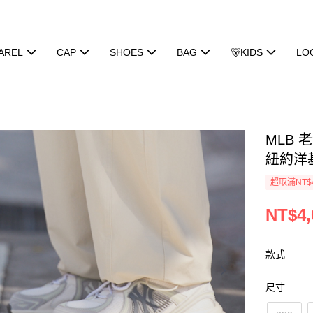
AREL
CAP
SHOES
BAG
🐻KIDS
LO
MLB 老
紐約洋基隊
超取滿NT$
NT$4,
款式
尺寸