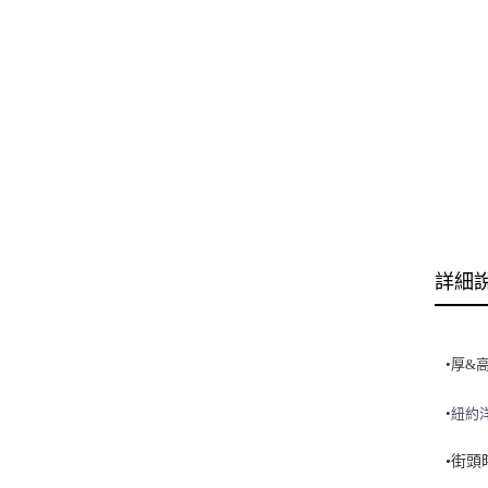
詳細
•厚&
•
紐
約
•街