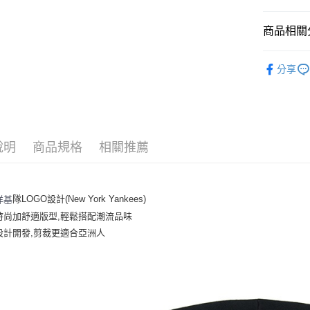
悠遊付
商品相關分
｜服飾
運送方式
分享
人氣商品
全家取貨付
全部商品
每筆NT$6
⚡最新商品
全家取貨<
說明
商品規格
相關推薦
｜BASIC
每筆NT$6
7-11取
隊LOGO設計(New York Yankees)
洋基
每筆NT$6
時尚加舒適版型,輕鬆搭配潮流品味
7-11取
設計開發,剪裁更適合亞洲人
每筆NT$6
宅配滿69
每筆NT$8