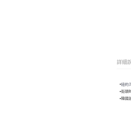
詳細
•
紐約
•街頭
•韓國