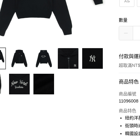
XS
數量
付款與運
超取滿NT$
付款方式
商品特色
信用卡一
商品編號
11096008
超商取貨
商品特色
LINE Pay
紐約洋
街頭時
Apple Pay
韓國設
街口支付