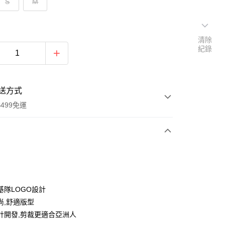
S
M
清除
紀錄
送方式
499免運
次付款
付款
基隊LOGO設計
尚,舒適版型
計開發,剪裁更適合亞洲人