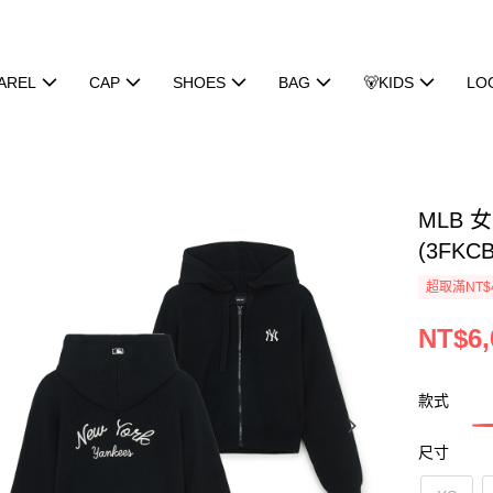
AREL
CAP
SHOES
BAG
🐻KIDS
LO
MLB
(3FKCB
超取滿NT$
NT$6,
款式
尺寸