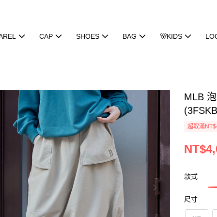
AREL
CAP
SHOES
BAG
🐻KIDS
LO
MLB 
(3FSKB
超取滿NT$
NT$4,
款式
尺寸