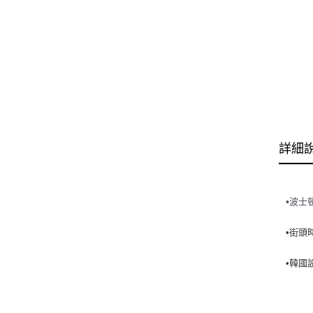
詳細
波士
•
•街頭
•韓國