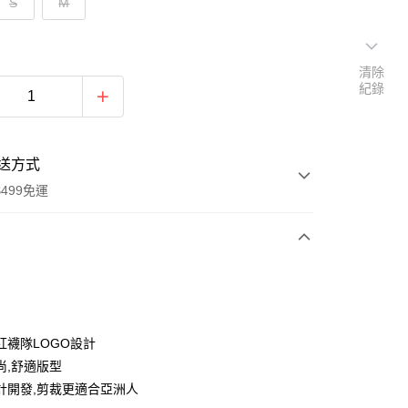
S
M
清除
紀錄
送方式
499免運
次付款
付款
紅襪隊LOGO設計
尚,舒適版型
計開發,剪裁更適合亞洲人