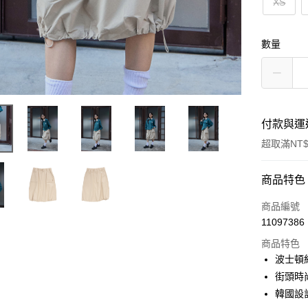
XS
數量
付款與運
超取滿NT$
付款方式
商品特色
信用卡一
商品編號
11097386
超商取貨
商品特色
LINE Pay
波士頓
街頭時
Apple Pay
韓國設
街口支付