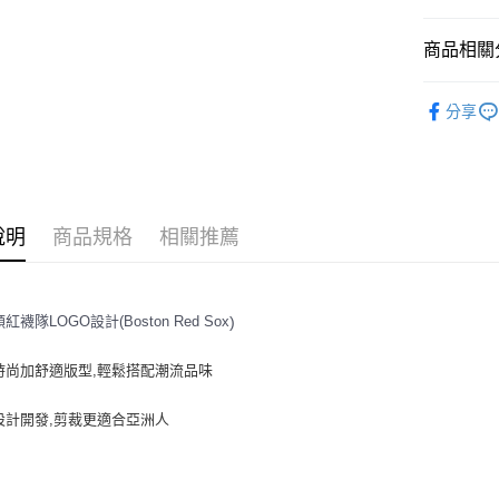
悠遊付
商品相關分
｜服飾
運送方式
分享
人氣商品
全家取貨付
全部商品
每筆NT$6
⚡最新商品
全家取貨<
說明
商品規格
相關推薦
｜BASIC
每筆NT$6
7-11取
頓紅襪隊
LOGO設計(Boston Red Sox
)
每筆NT$6
7-11取
時尚加舒適版型,輕鬆搭配潮流品味
每筆NT$6
設計開發,剪裁更適合亞洲人
宅配滿69
每筆NT$8