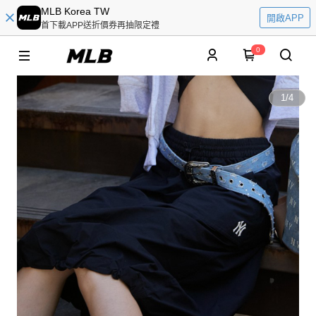
MLB Korea TW
開啟APP
首下載APP送折價券再抽限定禮
0
1
/
4