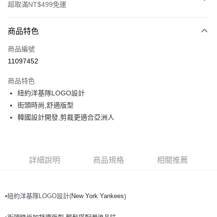
超取滿NT$499免運
付款方式
商品特色
信用卡一次付款
商品編號
超商取貨付款
11097452
LINE Pay
商品特色
Apple Pay
紐約洋基隊LOGO設計
街頭時尚,舒適版型
街口支付
韓國設計開發,剪裁更適合亞洲人
悠遊付
運送方式
詳細說明
商品規格
相關推薦
全家取貨付款<未取貨列黑名單/不支援離島取退>
每筆NT$60，滿NT$499(含以上)免運費
紐約洋基隊
LOGO設計(
New York Yankees
•
)
全家取貨<不支援離島取退>
每筆NT$60，滿NT$499(含以上)免運費