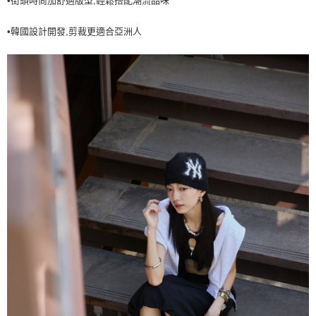
•街頭時尚加舒適版型,輕鬆搭配潮流品味
7-11取貨付款<未取貨列黑名單/不支援離島取退>
•韓國設計開發,剪裁更適合亞洲人
每筆NT$60，滿NT$499(含以上)免運費
7-11取貨<不支援離島取退>
每筆NT$60，滿NT$499(含以上)免運費
宅配滿699免運
每筆NT$80，滿NT$699(含以上)免運費