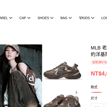
AREL
CAP
SHOES
BAG
🐻KIDS
LO
MLB 
約洋基隊 
超取滿NT$
NT$4,
款式
尺寸