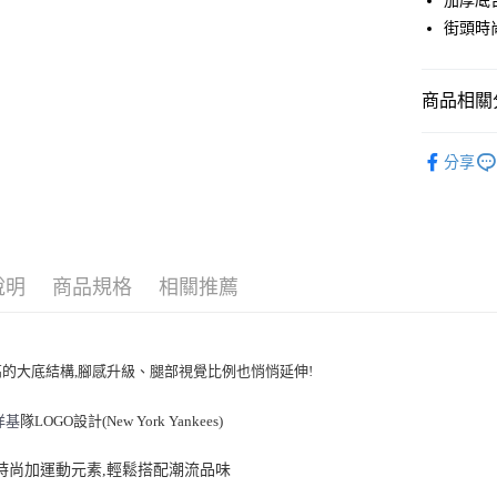
加厚底
Apple Pay
街頭時
街口支付
悠遊付
商品相關分
｜鞋類
運送方式
分享
人氣商品
全家取貨付
全部商品
每筆NT$6
⚡最新商品
全家取貨<
說明
商品規格
相關推薦
｜BASIC
每筆NT$6
💙MLB WI
7-11取
高的大底結構,腳感升級、腿部視覺比例也悄悄延伸!
每筆NT$6
7-11取
洋基
隊LOGO設計(New York Yankees)
每筆NT$6
頭時尚加運動元素,輕鬆搭配潮流品味
宅配滿69