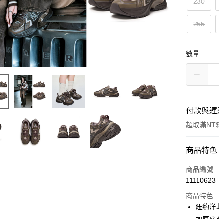
230
265
數量
付款與運
超取滿NT$
付款方式
商品特色
信用卡一
商品編號
11110623
超商取貨
商品特色
LINE Pay
紐約洋