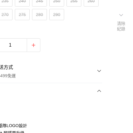
235
240
245
250
255
260
270
275
280
290
清除
紀錄
送方式
499免運
次付款
付款
基隊LOGO設計