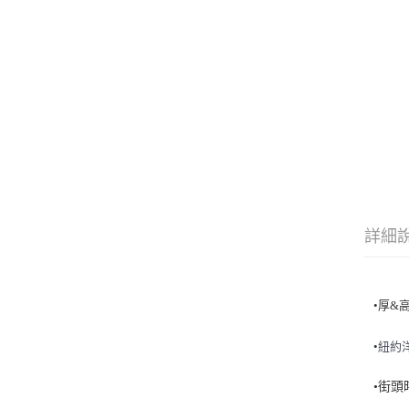
詳細
•厚&
•
紐
約
•街