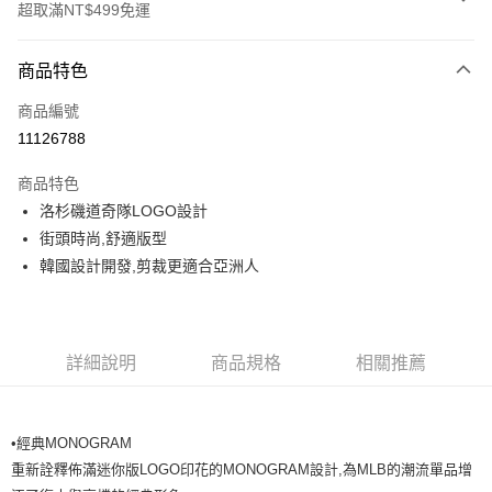
超取滿NT$499免運
付款方式
商品特色
信用卡一次付款
商品編號
超商取貨付款
11126788
LINE Pay
商品特色
Apple Pay
洛杉磯道奇隊LOGO設計
街頭時尚,舒適版型
街口支付
韓國設計開發,剪裁更適合亞洲人
悠遊付
運送方式
詳細說明
商品規格
相關推薦
全家取貨付款<未取貨列黑名單/不支援離島取退>
每筆NT$60，滿NT$499(含以上)免運費
•經典MONOGRAM
全家取貨<不支援離島取退>
重新詮釋佈滿迷你版LOGO印花的MONOGRAM設計,為MLB的潮流單品增
每筆NT$60，滿NT$499(含以上)免運費