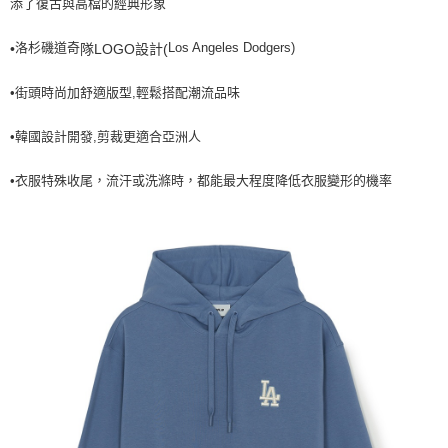
添了復古與高檔的經典形象
7-11取貨付款<未取貨列黑名單/不支援離島取退>
洛杉磯道奇
Los Angeles Dodgers)
•
隊LOGO設計(
每筆NT$60，滿NT$499(含以上)免運費
7-11取貨<不支援離島取退>
•街頭時尚加舒適版型,輕鬆搭配潮流品味
每筆NT$60，滿NT$499(含以上)免運費
•韓國設計開發,剪裁更適合亞洲人
宅配滿699免運
每筆NT$80，滿NT$699(含以上)免運費
•衣服特殊收尾，流汗或洗滌時，都能最大程度降低衣服變形的機率