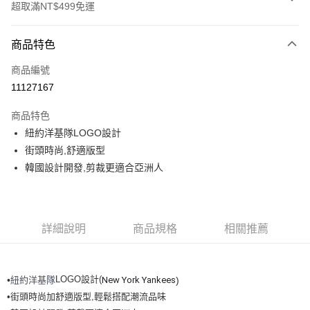
超取滿NT$499免運
付款方式
商品特色
信用卡一次付款
商品編號
超商取貨付款
11127167
LINE Pay
商品特色
Apple Pay
紐約洋基隊LOGO設計
街頭時尚,舒適版型
街口支付
韓國設計開發,剪裁更適合亞洲人
悠遊付
運送方式
詳細說明
商品規格
相關推薦
全家取貨付款<未取貨列黑名單/不支援離島取退>
每筆NT$60，滿NT$499(含以上)免運費
LOGO設計(
紐約洋基隊
New York Yankees
•
)
全家取貨<不支援離島取退>
•街頭時尚加舒適版型,輕鬆搭配潮流品味
每筆NT$60，滿NT$499(含以上)免運費