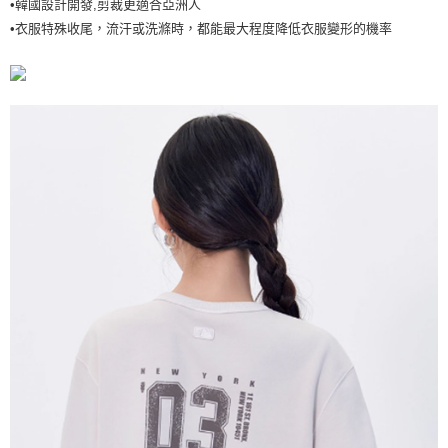
•韓國設計開發,剪裁更適合亞洲人
7-11取貨付款<未取貨列黑名單/不支援離島取退>
•衣服特殊收尾，流汗或洗滌時，都能最大程度降低衣服變形的機率
每筆NT$60，滿NT$499(含以上)免運費
7-11取貨<不支援離島取退>
每筆NT$60，滿NT$499(含以上)免運費
宅配滿699免運
每筆NT$80，滿NT$699(含以上)免運費