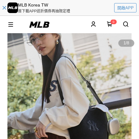
MLB Korea TW
開啟APP
首下載APP送折價券再抽限定禮
0
1
/
8