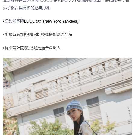
重新詮釋佈滿迷你版LOGO印花的MONOGRAM設計,為MLB的潮流單品增
7-11取貨付款<未取貨列黑名單/不支援離島取退>
添了復古與高檔的經典形象
每筆NT$60，滿NT$499(含以上)免運費
紐約洋基隊
•
LOGO設計(New York Yankees)
7-11取貨<不支援離島取退>
每筆NT$60，滿NT$499(含以上)免運費
•街頭時尚加舒適版型,輕鬆搭配潮流品味
宅配滿699免運
•韓國設計開發,剪裁更適合亞洲人
每筆NT$80，滿NT$699(含以上)免運費