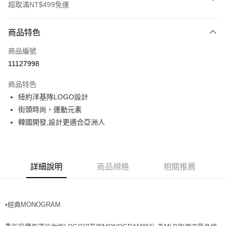
超取滿NT$499免運
付款方式
商品特色
信用卡一次付款
商品編號
超商取貨付款
11127998
LINE Pay
商品特色
Apple Pay
紐約洋基隊LOGO設計
街頭時尚，運動元素
街口支付
韓國開發,設計更適合亞洲人
悠遊付
運送方式
詳細說明
商品規格
相關推薦
全家取貨付款<未取貨列黑名單/不支援離島取退>
每筆NT$60，滿NT$499(含以上)免運費
•經典MONOGRAM
全家取貨<不支援離島取退>
每筆NT$60，滿NT$499(含以上)免運費