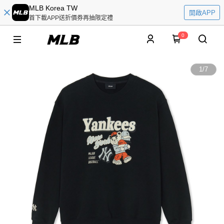
MLB Korea TW
開啟APP
首下載APP送折價券再抽限定禮
0
1
/
7