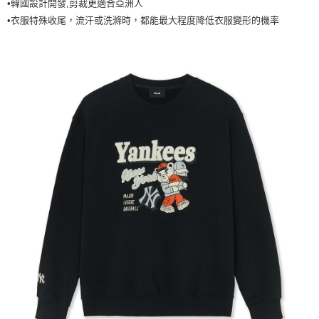
•韓國設計開發,剪裁更適合亞洲人
7-11取貨付款<未取貨列黑名單/不支援離島取退>
•衣服特殊收尾，流汗或洗滌時，都能最大程度降低衣服變形的機率
每筆NT$60，滿NT$499(含以上)免運費
7-11取貨<不支援離島取退>
每筆NT$60，滿NT$499(含以上)免運費
宅配滿699免運
每筆NT$80，滿NT$699(含以上)免運費