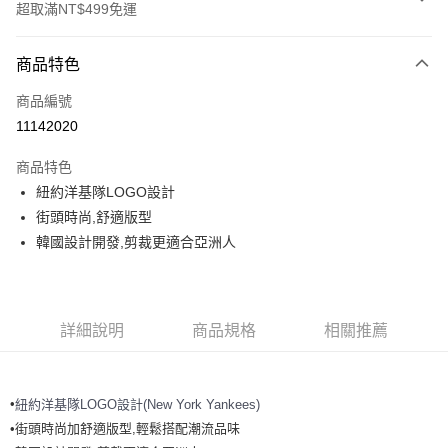
超取滿NT$499免運
付款方式
商品特色
信用卡一次付款
商品編號
超商取貨付款
11142020
LINE Pay
商品特色
Apple Pay
紐約洋基隊LOGO設計
街頭時尚,舒適版型
街口支付
韓國設計開發,剪裁更適合亞洲人
悠遊付
運送方式
詳細說明
商品規格
相關推薦
全家取貨付款<未取貨列黑名單/不支援離島取退>
每筆NT$60，滿NT$499(含以上)免運費
•
紐約洋基隊LOGO設計(New York Yankees)
全家取貨<不支援離島取退>
•街頭時尚加舒適版型,輕鬆搭配潮流品味
每筆NT$60，滿NT$499(含以上)免運費