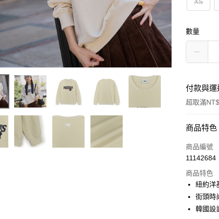
XS
數量
付款與運
超取滿NT$
付款方式
商品特色
信用卡一
商品編號
11142684
超商取貨
商品特色
LINE Pay
紐約洋
街頭時
Apple Pay
韓國設
街口支付