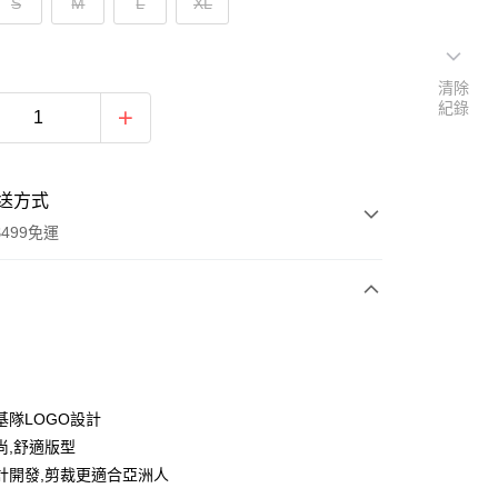
S
M
L
XL
清除
紀錄
送方式
499免運
次付款
付款
基隊LOGO設計
尚,舒適版型
計開發,剪裁更適合亞洲人