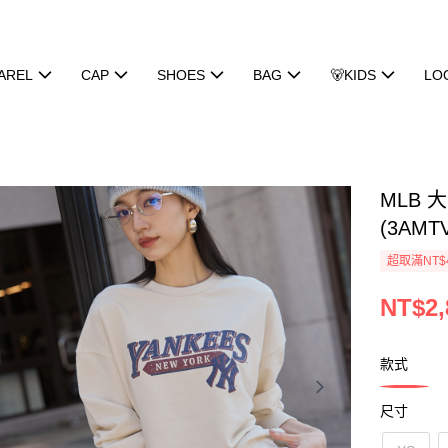
AREL
CAP
SHOES
BAG
🐻KIDS
LO
MLB 
(3AMT
超取滿NT$
NT$2,
款式
尺寸