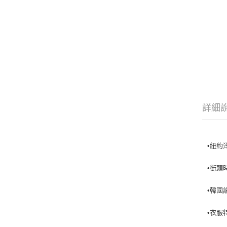
詳細
•紐約洋
•街頭
•韓國
•衣服