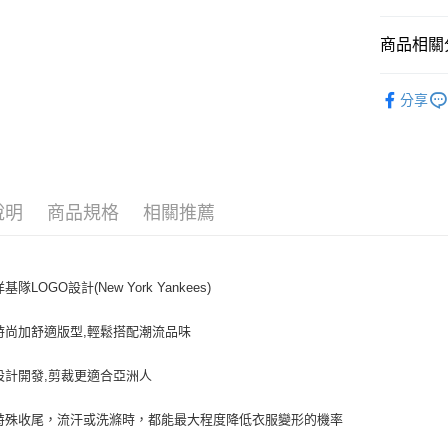
悠遊付
商品相關分
｜服飾
運送方式
分享
人氣商品
全家取貨付
全部商品
每筆NT$6
⚡最新商品
全家取貨<
說明
商品規格
相關推薦
｜BASIC
每筆NT$6
7-11取
基隊LOGO設計(New York Yankees)
每筆NT$6
7-11取
時尚加舒適版型,輕鬆搭配潮流品味
每筆NT$6
設計開發,剪裁更適合亞洲人
宅配滿69
每筆NT$8
特殊收尾，流汗或洗滌時，都能最大程度降低衣服變形的機率