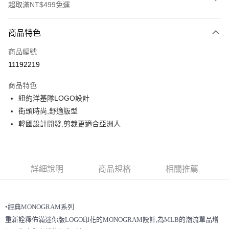
超取滿NT$499免運
付款方式
商品特色
信用卡一次付款
商品編號
超商取貨付款
11192219
LINE Pay
商品特色
Apple Pay
紐約洋基隊LOGO設計
街頭時尚,舒適版型
街口支付
韓國設計開發,剪裁更適合亞洲人
悠遊付
運送方式
詳細說明
商品規格
相關推薦
全家取貨付款<未取貨列黑名單/不支援離島取退>
每筆NT$60，滿NT$499(含以上)免運費
•經典MONOGRAM系列
全家取貨<不支援離島取退>
重新詮釋佈滿迷你版LOGO印花的MONOGRAM設計,為MLB的潮流單品增
每筆NT$60，滿NT$499(含以上)免運費