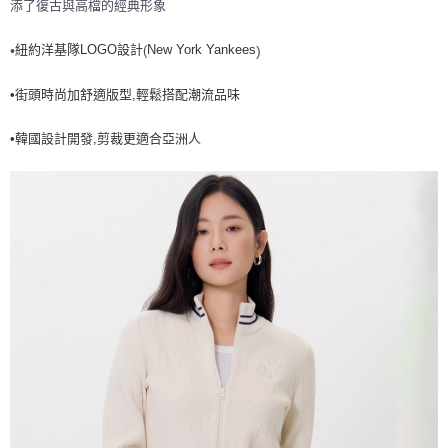
添了復古與高檔的經典形象
7-11取貨付款<未取貨列黑名單/不支援離島取退>
紐約洋基隊LOGO設計
New York Yankees
每筆NT$60，滿NT$499(含以上)免運費
(
•
)
7-11取貨<不支援離島取退>
•街頭時尚加舒適版型,輕鬆搭配潮流品味
每筆NT$60，滿NT$499(含以上)免運費
•韓國設計開發,剪裁更適合亞洲人
宅配滿699免運
每筆NT$80，滿NT$699(含以上)免運費