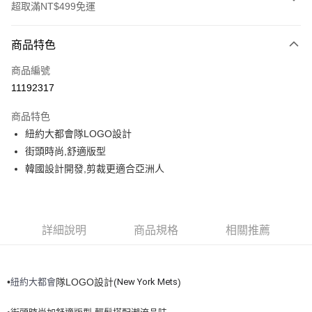
超取滿NT$499免運
付款方式
商品特色
信用卡一次付款
商品編號
超商取貨付款
11192317
LINE Pay
商品特色
Apple Pay
紐約大都會隊LOGO設計
街頭時尚,舒適版型
街口支付
韓國設計開發,剪裁更適合亞洲人
悠遊付
運送方式
詳細說明
商品規格
相關推薦
全家取貨付款<未取貨列黑名單/不支援離島取退>
每筆NT$60，滿NT$499(含以上)免運費
紐約大都會
New York Mets
•
隊LOGO設計(
)
全家取貨<不支援離島取退>
每筆NT$60，滿NT$499(含以上)免運費