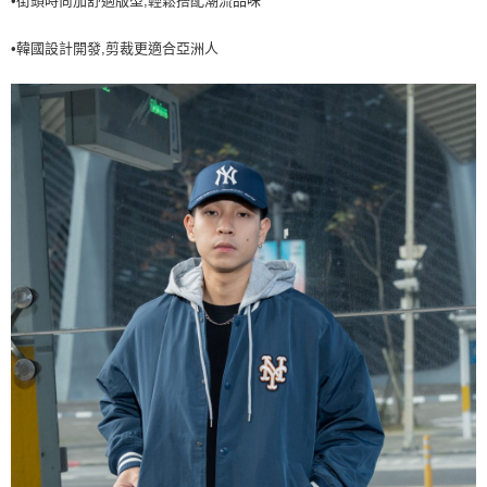
•街頭時尚加舒適版型,輕鬆搭配潮流品味
7-11取貨付款<未取貨列黑名單/不支援離島取退>
•韓國設計開發,剪裁更適合亞洲人
每筆NT$60，滿NT$499(含以上)免運費
7-11取貨<不支援離島取退>
每筆NT$60，滿NT$499(含以上)免運費
宅配滿699免運
每筆NT$80，滿NT$699(含以上)免運費