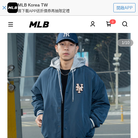
MLB Korea TW
開啟APP
首下載APP送折價券再抽限定禮
0
1
/
10