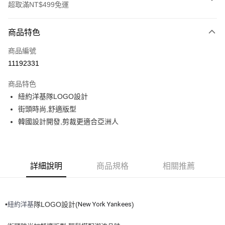
超取滿NT$499免運
付款方式
商品特色
信用卡一次付款
商品編號
超商取貨付款
11192331
LINE Pay
商品特色
Apple Pay
紐約洋基隊LOGO設計
街頭時尚,舒適版型
街口支付
韓國設計開發,剪裁更適合亞洲人
悠遊付
運送方式
詳細說明
商品規格
相關推薦
全家取貨付款<未取貨列黑名單/不支援離島取退>
每筆NT$60，滿NT$499(含以上)免運費
紐約洋基
New York
Yankees
•
隊LOGO設計(
)
全家取貨<不支援離島取退>
每筆NT$60，滿NT$499(含以上)免運費