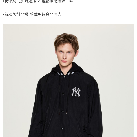
•街頭時尚加舒適版型,輕鬆搭配潮流品味
7-11取貨付款<未取貨列黑名單/不支援離島取退>
•韓國設計開發,剪裁更適合亞洲人
每筆NT$60，滿NT$499(含以上)免運費
7-11取貨<不支援離島取退>
每筆NT$60，滿NT$499(含以上)免運費
宅配滿699免運
每筆NT$80，滿NT$699(含以上)免運費