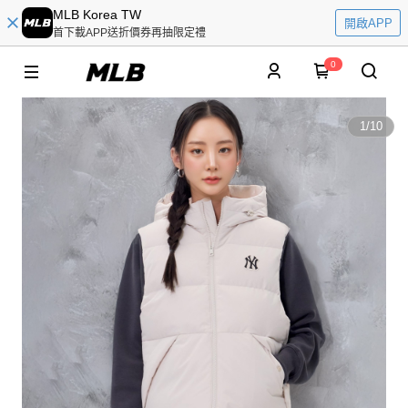
MLB Korea TW
開啟APP
首下載APP送折價券再抽限定禮
0
1
/
10