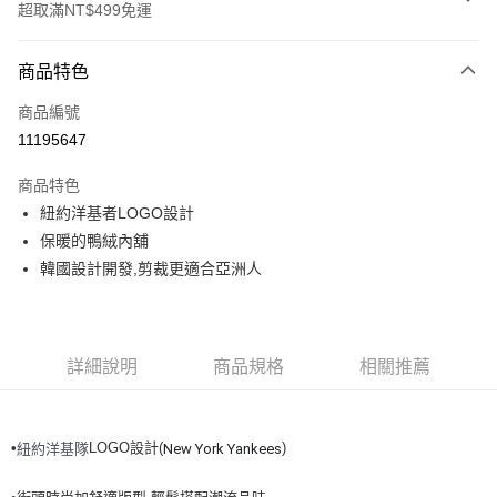
超取滿NT$499免運
付款方式
商品特色
信用卡一次付款
商品編號
超商取貨付款
11195647
LINE Pay
商品特色
Apple Pay
紐約洋基者LOGO設計
保暖的鴨絨內舖
街口支付
韓國設計開發,剪裁更適合亞洲人
悠遊付
運送方式
詳細說明
商品規格
相關推薦
全家取貨付款<未取貨列黑名單/不支援離島取退>
每筆NT$60，滿NT$499(含以上)免運費
•
LOGO設計(
)
紐約洋基隊
New York Yankees
全家取貨<不支援離島取退>
每筆NT$60，滿NT$499(含以上)免運費