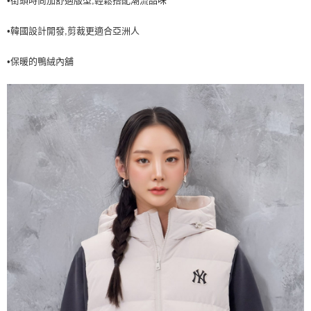
•街頭時尚加舒適版型,輕鬆搭配潮流品味
7-11取貨付款<未取貨列黑名單/不支援離島取退>
•韓國設計開發,剪裁更適合亞洲人
每筆NT$60，滿NT$499(含以上)免運費
7-11取貨<不支援離島取退>
•保暖的鴨絨內舖
每筆NT$60，滿NT$499(含以上)免運費
宅配滿699免運
每筆NT$80，滿NT$699(含以上)免運費