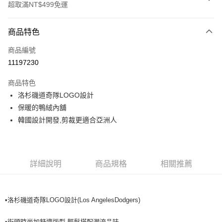
超取滿NT$499免運
付款方式
商品特色
信用卡一次付款
商品編號
超商取貨付款
11197230
LINE Pay
商品特色
Apple Pay
洛杉磯道奇隊LOGO設計
保暖的鴨絨內舖
街口支付
韓國設計開發,剪裁更適合亞洲人
悠遊付
運送方式
詳細說明
商品規格
相關推薦
全家取貨付款<未取貨列黑名單/不支援離島取退>
每筆NT$60，滿NT$499(含以上)免運費
•洛杉磯道奇隊LOGO設計(Los AngelesDodgers)
全家取貨<不支援離島取退>
每筆NT$60，滿NT$499(含以上)免運費
•街頭時尚加舒適版型,輕鬆搭配潮流品味