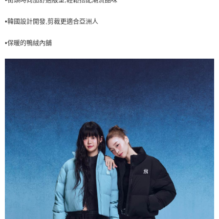
7-11取貨付款<未取貨列黑名單/不支援離島取退>
•韓國設計開發,剪裁更適合亞洲人
每筆NT$60，滿NT$499(含以上)免運費
7-11取貨<不支援離島取退>
•保暖的鴨絨內舖
每筆NT$60，滿NT$499(含以上)免運費
宅配滿699免運
每筆NT$80，滿NT$699(含以上)免運費