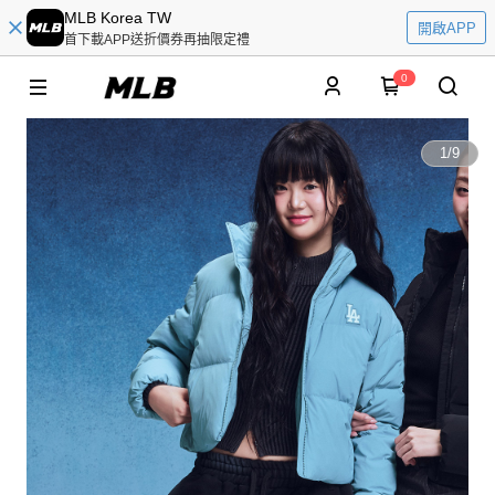
MLB Korea TW
開啟APP
首下載APP送折價券再抽限定禮
0
1
/
9