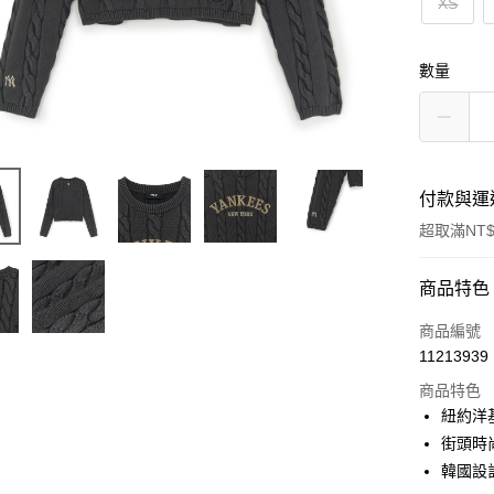
XS
數量
付款與運
超取滿NT$
付款方式
商品特色
信用卡一
商品編號
11213939
超商取貨
商品特色
LINE Pay
紐約洋
街頭時
Apple Pay
韓國設
街口支付