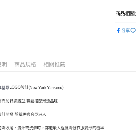
悠遊付
商品相關分
｜服飾
運送方式
分享
人氣商品
全家取貨付
全部商品
每筆NT$6
⚡最新商品
全家取貨<
說明
商品規格
相關推薦
｜VARSI
每筆NT$6
7-11取
LOGO設計(
)
洋基隊
New York Yankees
每筆NT$6
7-11取
時尚加舒適版型,輕鬆搭配潮流品味
每筆NT$6
設計開發,剪裁更適合亞洲人
宅配滿69
每筆NT$8
特殊收尾，流汗或洗滌時，都能最大程度降低衣服變形的機率