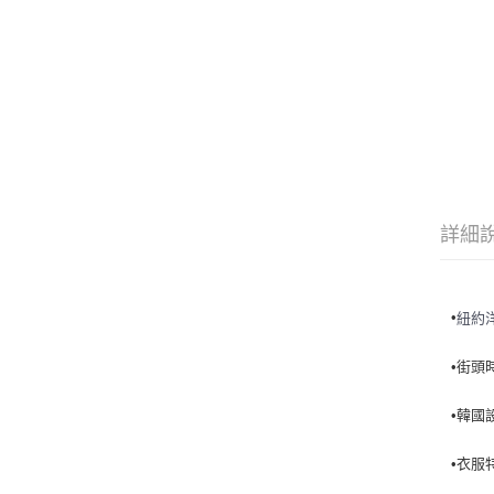
詳細
•
紐約
•街頭
•韓國
•衣服