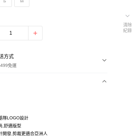
S
M
清除
紀錄
送方式
499免運
次付款
付款
基隊LOGO設計
尚,舒適版型
計開發,剪裁更適合亞洲人