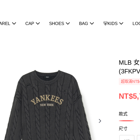
AREL
CAP
SHOES
BAG
🐻KIDS
LO
MLB 
(3FKP
超取滿NT$
NT$5,
款式
尺寸