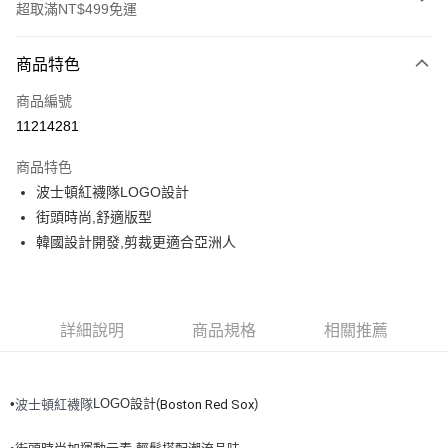
超取滿NT$499免運
付款方式
商品特色
信用卡一次付款
商品編號
超商取貨付款
11214281
LINE Pay
商品特色
Apple Pay
波士頓紅襪隊LOGO設計
街頭時尚,舒適版型
街口支付
韓國設計開發,剪裁更適合亞洲人
悠遊付
運送方式
詳細說明
商品規格
相關推薦
全家取貨付款<未取貨列黑名單/不支援離島取退>
每筆NT$60，滿NT$499(含以上)免運費
•
LOGO設計(
)
波士頓紅襪隊
Boston Red Sox
全家取貨<不支援離島取退>
每筆NT$60，滿NT$499(含以上)免運費