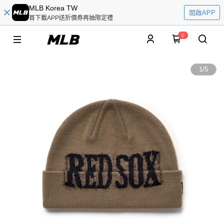
MLB Korea TW
開啟APP
首下載APP送折價券再抽限定禮
0
1
/
5