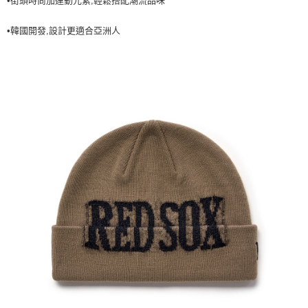
•街頭時尚加運動元素,輕鬆搭配潮流品味
7-11取貨付款<未取貨列黑名單/不支援離島取退>
•韓國開發,設計更適合亞洲人
每筆NT$60，滿NT$499(含以上)免運費
7-11取貨<不支援離島取退>
每筆NT$60，滿NT$499(含以上)免運費
宅配滿699免運
每筆NT$80，滿NT$699(含以上)免運費