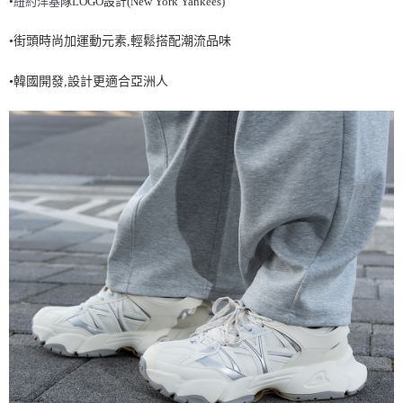
•
紐
約洋基
隊LOGO設計(New York Yankees)
7-11取貨付款<未取貨列黑名單/不支援離島取退>
•街頭時尚加運動元素,輕鬆搭配潮流品味
每筆NT$60，滿NT$499(含以上)免運費
7-11取貨<不支援離島取退>
•韓國開發,設計更適合亞洲人
每筆NT$60，滿NT$499(含以上)免運費
宅配滿699免運
每筆NT$80，滿NT$699(含以上)免運費