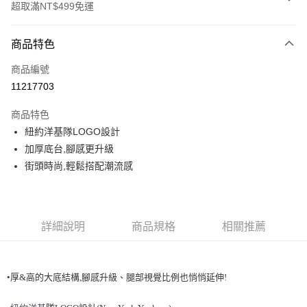
超取滿NT$499免運
付款方式
商品特色
信用卡一次付款
商品編號
超商取貨付款
11217703
LINE Pay
商品特色
Apple Pay
紐約洋基隊LOGO設計
加厚底台,腳感更升級
街口支付
街頭時尚,輕鬆搭配潮流感
悠遊付
運送方式
詳細說明
商品規格
相關推薦
全家取貨付款<未取貨列黑名單/不支援離島取退>
每筆NT$60，滿NT$499(含以上)免運費
•厚&高的大底結構,腳感升級、腿部視覺比例也悄悄延伸!
全家取貨<不支援離島取退>
每筆NT$60，滿NT$499(含以上)免運費