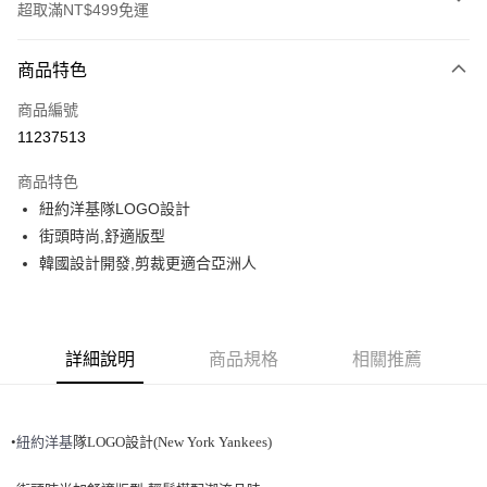
超取滿NT$499免運
付款方式
商品特色
信用卡一次付款
商品編號
超商取貨付款
11237513
LINE Pay
商品特色
Apple Pay
紐約洋基隊LOGO設計
街頭時尚,舒適版型
街口支付
韓國設計開發,剪裁更適合亞洲人
悠遊付
運送方式
詳細說明
商品規格
相關推薦
全家取貨付款<未取貨列黑名單/不支援離島取退>
每筆NT$60，滿NT$499(含以上)免運費
•
紐
約洋基
隊LOGO設計(New York Yankees)
全家取貨<不支援離島取退>
每筆NT$60，滿NT$499(含以上)免運費