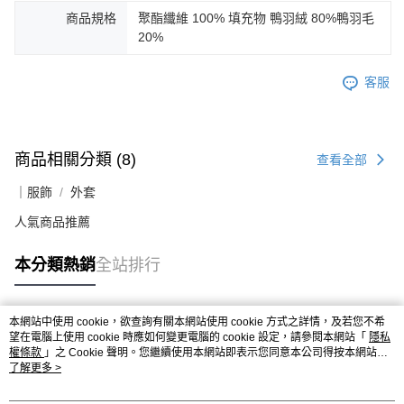
商品規格
聚酯纖維 100% 填充物 鴨羽絨 80%鴨羽毛
20%
客服
商品相關分類 (8)
查看全部
｜服飾
外套
人氣商品推薦
本分類熱銷
全站排行
本網站中使用 cookie，欲查詢有關本網站使用 cookie 方式之詳情，及若您不希
熱門標籤
望在電腦上使用 cookie 時應如何變更電腦的 cookie 設定，請參閱本網站「
隱私
權條款
」之 Cookie 聲明。您繼續使用本網站即表示您同意本公司得按本網站使
用條款之 Cookie 聲明使用 cookie。
了解更多 >