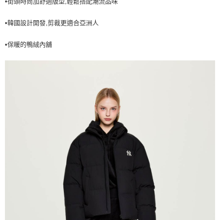
•街頭時尚加舒適版型,輕鬆搭配潮流品味
7-11取貨付款<未取貨列黑名單/不支援離島取退>
•韓國設計開發,剪裁更適合亞洲人
每筆NT$60，滿NT$499(含以上)免運費
7-11取貨<不支援離島取退>
•保暖的鴨絨內舖
每筆NT$60，滿NT$499(含以上)免運費
宅配滿699免運
每筆NT$80，滿NT$699(含以上)免運費