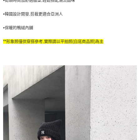
•街頭時尚加舒適版型,輕鬆搭配潮流品味
7-11取貨付款<未取貨列黑名單/不支援離島取退>
•韓國設計開發,剪裁更適合亞洲人
每筆NT$60，滿NT$499(含以上)免運費
7-11取貨<不支援離島取退>
•保暖的鴨絨內舖
每筆NT$60，滿NT$499(含以上)免運費
**形象照僅供穿搭參考,實際請以平拍照(白底商品照)為主
宅配滿699免運
每筆NT$80，滿NT$699(含以上)免運費