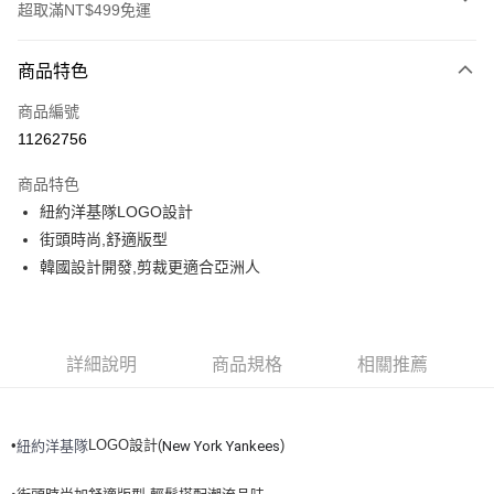
超取滿NT$499免運
付款方式
商品特色
信用卡一次付款
商品編號
超商取貨付款
11262756
LINE Pay
商品特色
Apple Pay
紐約洋基隊LOGO設計
街頭時尚,舒適版型
街口支付
韓國設計開發,剪裁更適合亞洲人
悠遊付
運送方式
詳細說明
商品規格
相關推薦
全家取貨付款<未取貨列黑名單/不支援離島取退>
每筆NT$60，滿NT$499(含以上)免運費
•
LOGO設計(
)
紐約洋基隊
New York Yankees
全家取貨<不支援離島取退>
每筆NT$60，滿NT$499(含以上)免運費