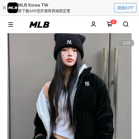
MLB Korea TW
開啟APP
首下載APP送折價券再抽限定禮
0
1
/
10