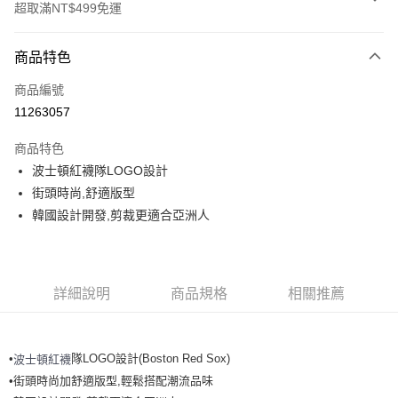
超取滿NT$499免運
付款方式
商品特色
信用卡一次付款
商品編號
超商取貨付款
11263057
LINE Pay
商品特色
Apple Pay
波士頓紅襪隊LOGO設計
街頭時尚,舒適版型
街口支付
韓國設計開發,剪裁更適合亞洲人
悠遊付
運送方式
詳細說明
商品規格
相關推薦
全家取貨付款<未取貨列黑名單/不支援離島取退>
每筆NT$60，滿NT$499(含以上)免運費
•
隊LOGO設計(Boston Red Sox)
波士頓紅襪
全家取貨<不支援離島取退>
•街頭時尚加舒適版型,輕鬆搭配潮流品味
每筆NT$60，滿NT$499(含以上)免運費