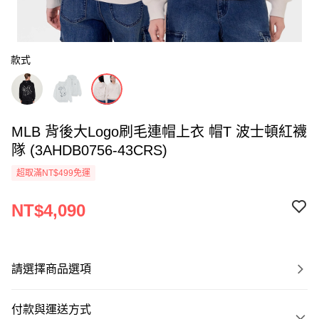
款式
MLB 背後大Logo刷毛連帽上衣 帽T 波士頓紅襪
隊 (3AHDB0756-43CRS)
超取滿NT$499免運
NT$4,090
請選擇商品選項
付款與運送方式