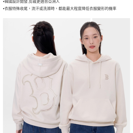
•韓國設計開發,剪裁更適合亞洲人
7-11取貨付款<未取貨列黑名單/不支援離島取退>
•衣服特殊收尾，流汗或洗滌時，都能最大程度降低衣服變形的機率
每筆NT$60，滿NT$499(含以上)免運費
7-11取貨<不支援離島取退>
每筆NT$60，滿NT$499(含以上)免運費
宅配滿699免運
每筆NT$80，滿NT$699(含以上)免運費