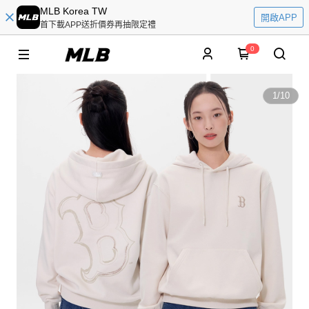
MLB Korea TW
開啟APP
首下載APP送折價券再抽限定禮
0
1
/
10