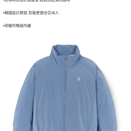
7-11取貨付款<未取貨列黑名單/不支援離島取退>
•韓國設計開發,剪裁更適合亞洲人
每筆NT$60，滿NT$499(含以上)免運費
7-11取貨<不支援離島取退>
•保暖的鴨絨內舖
每筆NT$60，滿NT$499(含以上)免運費
宅配滿699免運
每筆NT$80，滿NT$699(含以上)免運費