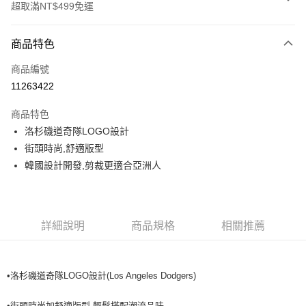
超取滿NT$499免運
付款方式
商品特色
信用卡一次付款
商品編號
超商取貨付款
11263422
LINE Pay
商品特色
Apple Pay
洛杉磯道奇隊LOGO設計
街頭時尚,舒適版型
街口支付
韓國設計開發,剪裁更適合亞洲人
悠遊付
運送方式
詳細說明
商品規格
相關推薦
全家取貨付款<未取貨列黑名單/不支援離島取退>
每筆NT$60，滿NT$499(含以上)免運費
•洛杉磯道奇隊LOGO設計(Los Angeles Dodgers)
全家取貨<不支援離島取退>
每筆NT$60，滿NT$499(含以上)免運費
•街頭時尚加舒適版型,輕鬆搭配潮流品味