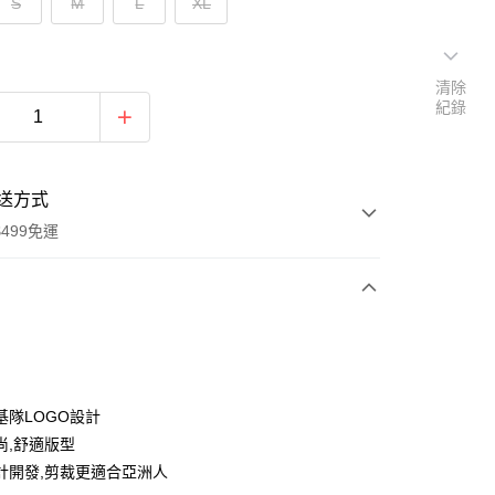
S
M
L
XL
清除
紀錄
送方式
499免運
次付款
付款
基隊LOGO設計
尚,舒適版型
計開發,剪裁更適合亞洲人