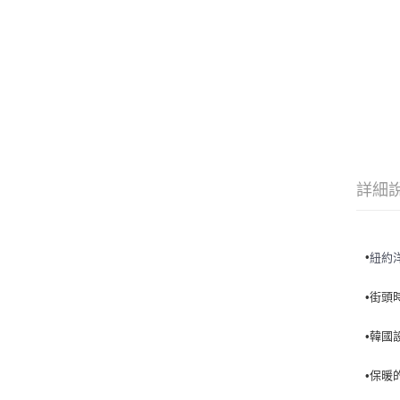
詳細
•
紐約
•街頭
•韓國
•保暖