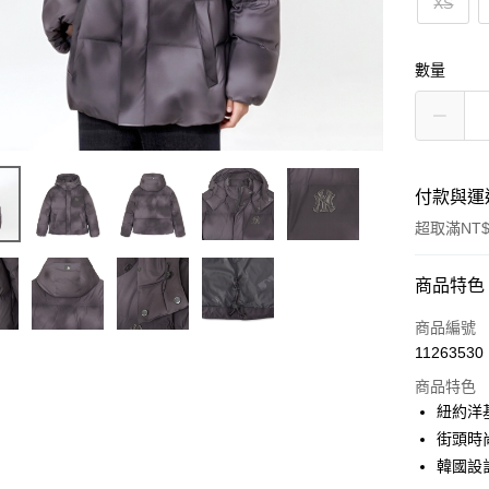
XS
數量
付款與運
超取滿NT$
付款方式
商品特色
信用卡一
商品編號
11263530
超商取貨
商品特色
LINE Pay
紐約洋
街頭時
Apple Pay
韓國設
街口支付