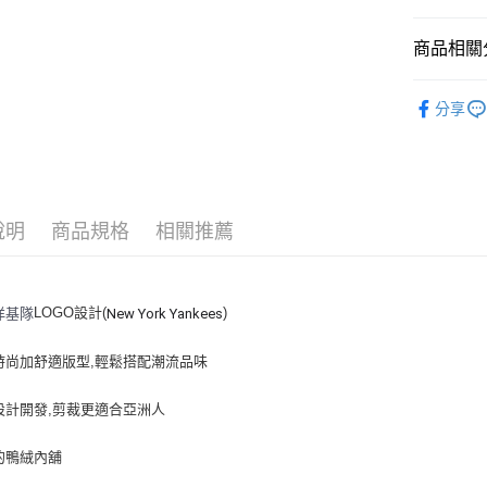
悠遊付
商品相關分
｜服飾
運送方式
分享
人氣商品
全家取貨付
全部商品
每筆NT$6
⚡最新商品
全家取貨<
說明
商品規格
相關推薦
｜PADDI
每筆NT$6
｜BASIC
7-11取
💙MLB WI
LOGO設計(
)
洋基隊
New York Yankees
每筆NT$6
🤎TWS PI
7-11取
時尚加舒適版型,輕鬆搭配潮流品味
每筆NT$6
設計開發,剪裁更適合亞洲人
宅配滿69
每筆NT$8
的鴨絨內舖