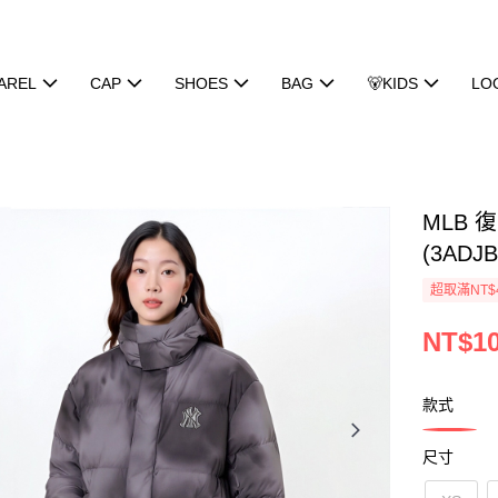
AREL
CAP
SHOES
BAG
🐻KIDS
LO
MLB
(3ADJB
超取滿NT$
NT$10
款式
尺寸