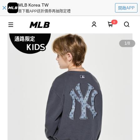
MLB Korea TW
開啟APP
首下載APP送折價券再抽限定禮
0
1
/
8