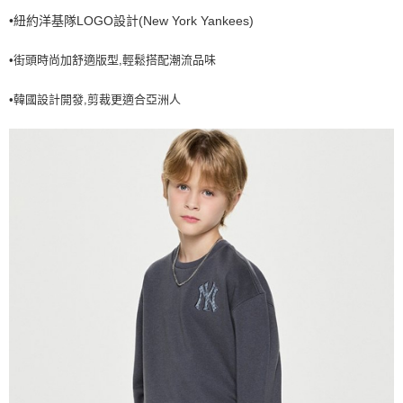
•紐約洋基隊LOGO設計(New York Yankees)
7-11取貨付款<未取貨列黑名單/不支援離島取退>
每筆NT$60，滿NT$499(含以上)免運費
•街頭時尚加舒適版型,輕鬆搭配潮流品味
7-11取貨<不支援離島取退>
•韓國設計開發,剪裁更適合亞洲人
每筆NT$60，滿NT$499(含以上)免運費
宅配滿699免運
每筆NT$80，滿NT$699(含以上)免運費