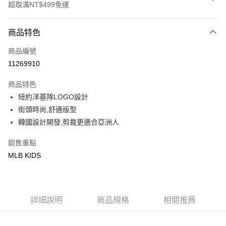
超取滿NT$499免運
付款方式
商品特色
信用卡一次付款
商品編號
超商取貨付款
11269910
LINE Pay
商品特色
Apple Pay
紐約洋基隊LOGO設計
街頭時尚,舒適版型
街口支付
韓國設計開發,剪裁更適合亞洲人
悠遊付
銷售重點
MLB KIDS
運送方式
全家取貨付款<未取貨列黑名單/不支援離島取退>
每筆NT$60，滿NT$499(含以上)免運費
詳細說明
商品規格
相關推薦
全家取貨<不支援離島取退>
每筆NT$60，滿NT$499(含以上)免運費