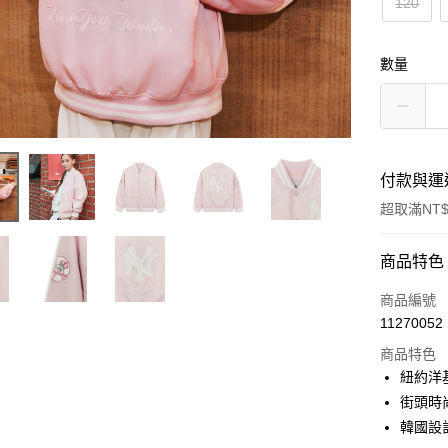
120
數量
付款與運
超取滿NT$
付款方式
商品特色
信用卡一
商品編號
11270052
超商取貨
商品特色
LINE Pay
紐約洋
街頭時
Apple Pay
韓國設
街口支付