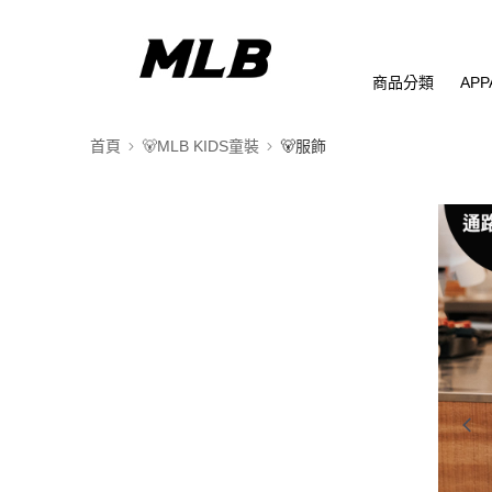
商品分類
APP
首頁
🐻MLB KIDS童裝
🐻服飾