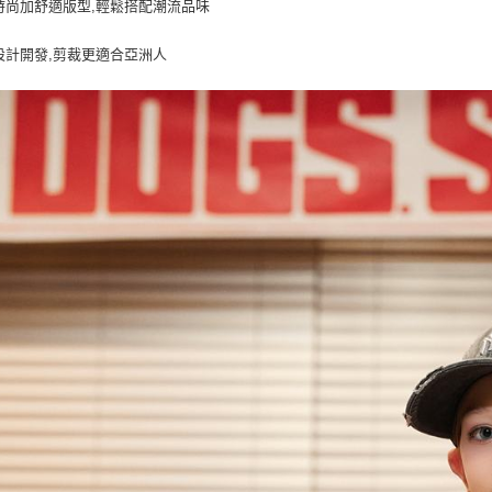
時尚加舒適版型,輕鬆搭配潮流品味
設計開發,剪裁更適合亞洲人