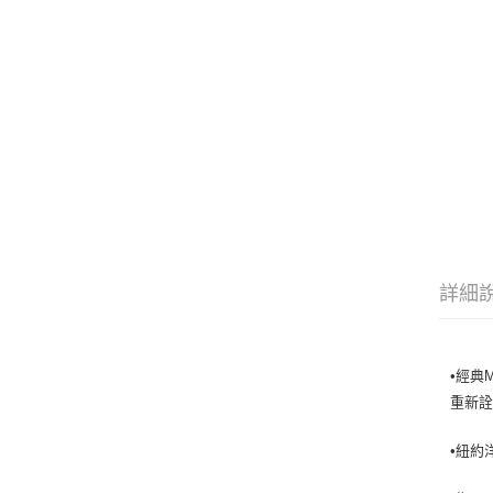
詳細
•經典
重新詮
•紐約洋