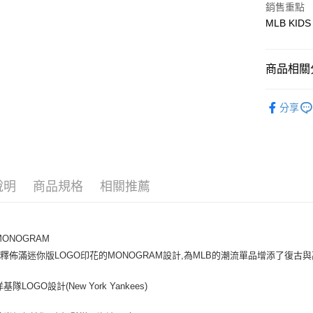
銷售重點
MLB KIDS
悠遊付
商品相關分
運送方式
全家取貨付
🐻MLB K
分享
每筆NT$6
人氣商品
全家取貨<
全部商品
每筆NT$6
｜VARSI
7-11取
說明
商品規格
相關推薦
每筆NT$6
7-11取
MONOGRAM
每筆NT$6
釋佈滿迷你版LOGO印花的MONOGRAM設計,為MLB的潮流單品增添了復古
宅配滿69
基隊LOGO設計(New York Yankees)
每筆NT$8