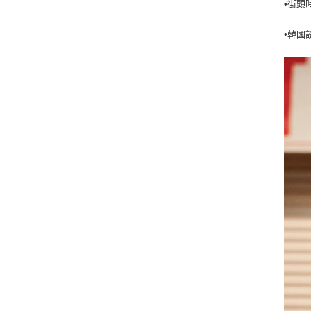
•街頭
•韓國