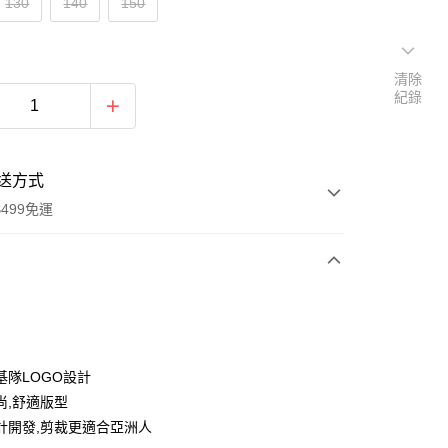
130
140
150
清除
紀錄
送方式
499免運
次付款
付款
基隊LOGO設計
尚,舒適版型
計開發,剪裁更適合亞洲人