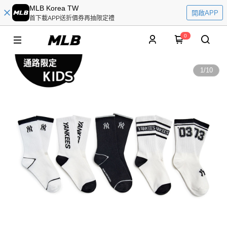
MLB Korea TW
開啟APP
首下載APP送折價券再抽限定禮
0
1
/
10