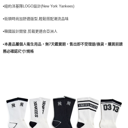
•紐約洋基隊LOGO設計(New York Yankees)
7-11取貨付款<未取貨列黑名單/不支援離島取退>
每筆NT$60，滿NT$499(含以上)免運費
•街頭時尚加舒適版型,輕鬆搭配潮流品味
7-11取貨<不支援離島取退>
•韓國設計開發,剪裁更適合亞洲人
每筆NT$60，滿NT$499(含以上)免運費
宅配滿699免運
•本產品屬個人衛生用品，無7天鑑賞期，售出即不受理退/換貨，購買前請
每筆NT$80，滿NT$699(含以上)免運費
務必確認尺寸/規格