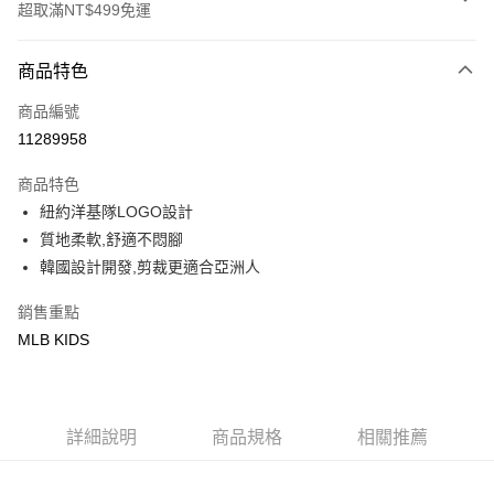
超取滿NT$499免運
付款方式
商品特色
信用卡一次付款
商品編號
超商取貨付款
11289958
LINE Pay
商品特色
Apple Pay
紐約洋基隊LOGO設計
質地柔軟,舒適不悶腳
街口支付
韓國設計開發,剪裁更適合亞洲人
悠遊付
銷售重點
MLB KIDS
運送方式
全家取貨付款<未取貨列黑名單/不支援離島取退>
每筆NT$60，滿NT$499(含以上)免運費
詳細說明
商品規格
相關推薦
全家取貨<不支援離島取退>
每筆NT$60，滿NT$499(含以上)免運費