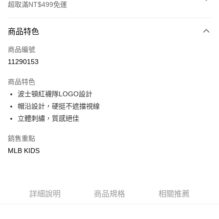
超取滿NT$499免運
付款方式
商品特色
信用卡一次付款
商品編號
超商取貨付款
11290153
LINE Pay
商品特色
Apple Pay
波士頓紅襪隊LOGO設計
帽沿設計，硬挺不遮擋視線
街口支付
立體刺繡，質感絕佳
悠遊付
銷售重點
MLB KIDS
運送方式
全家取貨付款<未取貨列黑名單/不支援離島取退>
每筆NT$60，滿NT$499(含以上)免運費
詳細說明
商品規格
相關推薦
全家取貨<不支援離島取退>
每筆NT$60，滿NT$499(含以上)免運費