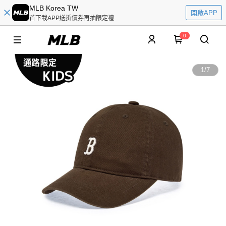
MLB Korea TW
開啟APP
首下載APP送折價券再抽限定禮
0
1
/
7