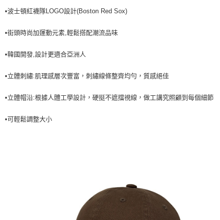
•波士頓紅襪隊LOGO設計(Boston Red Sox)
7-11取貨付款<未取貨列黑名單/不支援離島取退>
每筆NT$60，滿NT$499(含以上)免運費
•街頭時尚加運動元素,輕鬆搭配潮流品味
7-11取貨<不支援離島取退>
•韓國開發,設計更適合亞洲人
每筆NT$60，滿NT$499(含以上)免運費
宅配滿699免運
•立體刺繡:肌理感層次豐富，刺繡線條整齊均勻，質感絕佳
每筆NT$80，滿NT$699(含以上)免運費
•立體帽沿:根據人體工學設計，硬挺不遮擋視線，做工講究照顧到每個細節
•可輕鬆調整大小