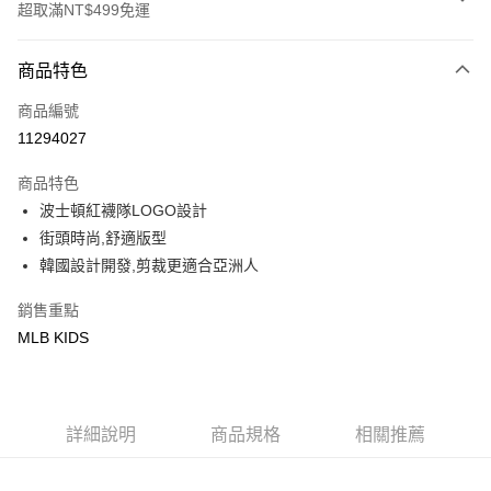
超取滿NT$499免運
付款方式
商品特色
信用卡一次付款
商品編號
超商取貨付款
11294027
LINE Pay
商品特色
Apple Pay
波士頓紅襪隊LOGO設計
街頭時尚,舒適版型
街口支付
韓國設計開發,剪裁更適合亞洲人
悠遊付
銷售重點
MLB KIDS
運送方式
全家取貨付款<未取貨列黑名單/不支援離島取退>
每筆NT$60，滿NT$499(含以上)免運費
詳細說明
商品規格
相關推薦
全家取貨<不支援離島取退>
每筆NT$60，滿NT$499(含以上)免運費