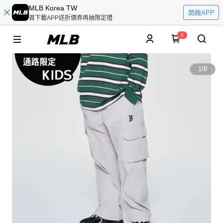
MLB Korea TW
開啟APP
首下載APP送折價券再抽限定禮
0
1
/
8