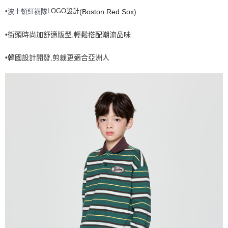
•
LOGO設計
波士頓紅襪隊
(
Boston Red Sox
)
7-11取貨付款<未取貨列黑名單/不支援離島取退>
每筆NT$60，滿NT$499(含以上)免運費
•街頭時尚加舒適版型,輕鬆搭配潮流品味
7-11取貨<不支援離島取退>
•韓國設計開發,剪裁更適合亞洲人
每筆NT$60，滿NT$499(含以上)免運費
宅配滿699免運
每筆NT$80，滿NT$699(含以上)免運費