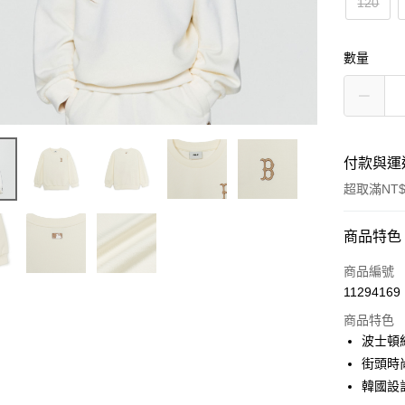
120
數量
付款與運
超取滿NT$
付款方式
商品特色
信用卡一
商品編號
11294169
超商取貨
商品特色
LINE Pay
波士頓
街頭時
Apple Pay
韓國設
街口支付