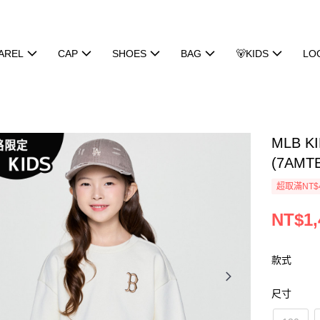
AREL
CAP
SHOES
BAG
🐻KIDS
LO
MLB 
(7AMT
超取滿NT$
NT$1,
款式
尺寸