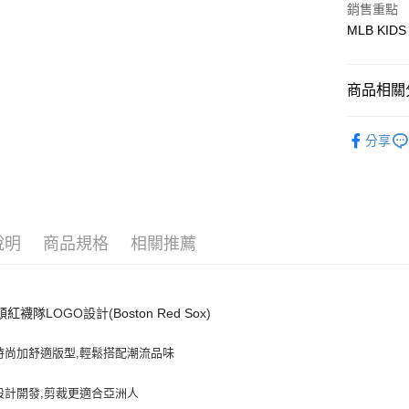
銷售重點
MLB KIDS
悠遊付
商品相關分
運送方式
全家取貨付
🐻MLB K
分享
每筆NT$6
人氣商品
全家取貨<
全部商品
每筆NT$6
7-11取
說明
商品規格
相關推薦
每筆NT$6
7-11取
頓紅襪隊
LOGO設計(
Boston Red Sox
)
每筆NT$6
時尚加舒適版型,輕鬆搭配潮流品味
宅配滿69
每筆NT$8
設計開發,剪裁更適合亞洲人