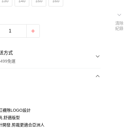
130
140
150
160
清除
紀錄
送方式
499免運
次付款
付款
紅襪隊LOGO設計
尚,舒適版型
計開發,剪裁更適合亞洲人