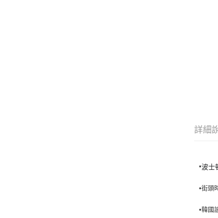
詳細
•
波士
•街頭
•韓國