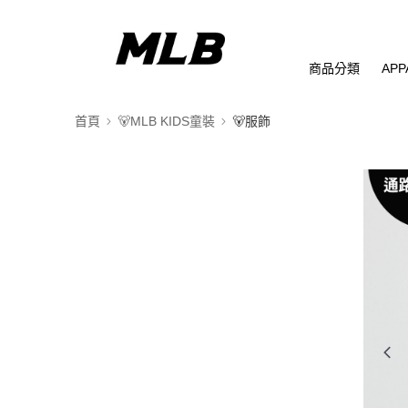
商品分類
APP
首頁
🐻MLB KIDS童裝
🐻服飾