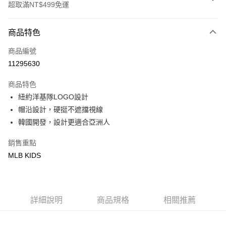
超取滿NT$499免運
付款方式
商品特色
信用卡一次付款
商品編號
超商取貨付款
11295630
LINE Pay
商品特色
Apple Pay
紐約洋基隊LOGO設計
帽沿設計，硬挺不遮擋視線
街口支付
韓國開發，設計更適合亞洲人
悠遊付
銷售重點
MLB KIDS
運送方式
全家取貨付款<未取貨列黑名單/不支援離島取退>
每筆NT$60，滿NT$499(含以上)免運費
詳細說明
商品規格
相關推薦
全家取貨<不支援離島取退>
每筆NT$60，滿NT$499(含以上)免運費