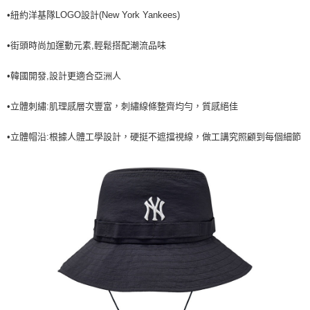
•紐約洋基隊LOGO設計(New York Yankees)
7-11取貨付款<未取貨列黑名單/不支援離島取退>
每筆NT$60，滿NT$499(含以上)免運費
•街頭時尚加運動元素,輕鬆搭配潮流品味
7-11取貨<不支援離島取退>
•韓國開發,設計更適合亞洲人
每筆NT$60，滿NT$499(含以上)免運費
宅配滿699免運
•立體刺繡:肌理感層次豐富，刺繡線條整齊均勻，質感絕佳
每筆NT$80，滿NT$699(含以上)免運費
•立體帽沿:根據人體工學設計，硬挺不遮擋視線，做工講究照顧到每個細節