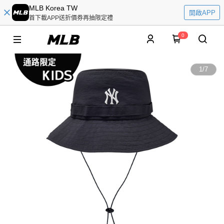
MLB Korea TW
開啟APP
首下載APP送折價券再抽限定禮
0
1
/
7