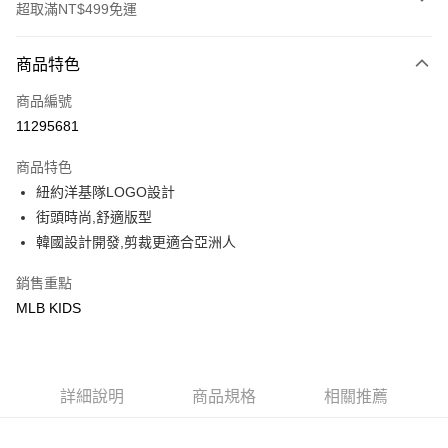
超取滿NT$499免運
付款方式
商品特色
信用卡一次付款
商品編號
超商取貨付款
11295681
LINE Pay
商品特色
Apple Pay
紐約洋基隊LOGO設計
街頭時尚,舒適版型
街口支付
韓國設計開發,剪裁更適合亞洲人
悠遊付
銷售重點
MLB KIDS
運送方式
全家取貨付款<未取貨列黑名單/不支援離島取退>
每筆NT$60，滿NT$499(含以上)免運費
詳細說明
商品規格
相關推薦
全家取貨<不支援離島取退>
每筆NT$60，滿NT$499(含以上)免運費