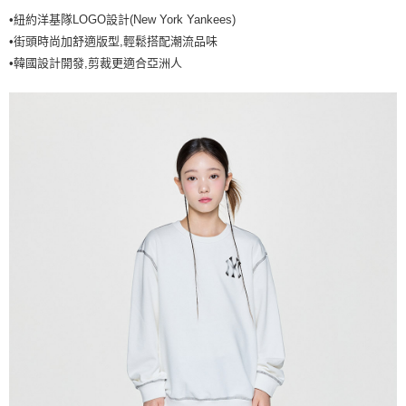
•紐約洋基隊LOGO設計(New York Yankees)
7-11取貨付款<未取貨列黑名單/不支援離島取退>
•街頭時尚加舒適版型,輕鬆搭配潮流品味
每筆NT$60，滿NT$499(含以上)免運費
•韓國設計開發,剪裁更適合亞洲人
7-11取貨<不支援離島取退>
每筆NT$60，滿NT$499(含以上)免運費
宅配滿699免運
每筆NT$80，滿NT$699(含以上)免運費