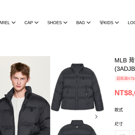
AREL
CAP
SHOES
BAG
🐻KIDS
LO
MLB 
(3ADJB
超取滿NT$
NT$8,
款式
尺寸