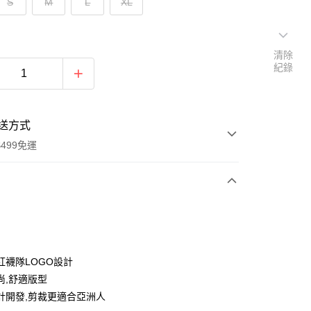
S
M
L
XL
清除
紀錄
送方式
499免運
次付款
付款
紅襪隊LOGO設計
尚,舒適版型
計開發,剪裁更適合亞洲人