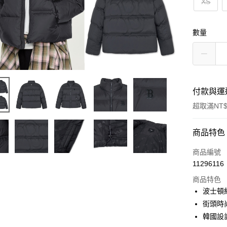
XS
數量
付款與運
超取滿NT$
付款方式
商品特色
信用卡一
商品編號
11296116
超商取貨
商品特色
LINE Pay
波士頓
街頭時
Apple Pay
韓國設
街口支付