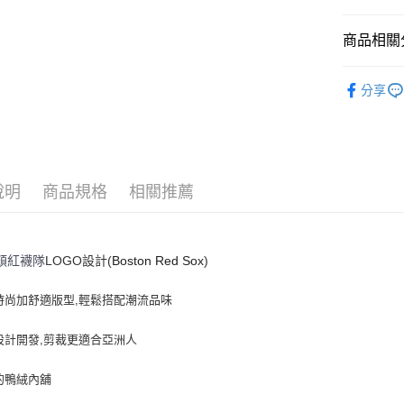
悠遊付
商品相關分
｜服飾
運送方式
分享
人氣商品
全家取貨付
全部商品
每筆NT$6
⚡最新商品
全家取貨<
說明
商品規格
相關推薦
｜PADDI
每筆NT$6
｜BASIC
7-11取
💙MLB WI
頓紅襪隊
LOGO設計(
Boston Red Sox
)
每筆NT$6
7-11取
時尚加舒適版型,輕鬆搭配潮流品味
每筆NT$6
設計開發,剪裁更適合亞洲人
宅配滿69
每筆NT$8
的鴨絨內舖