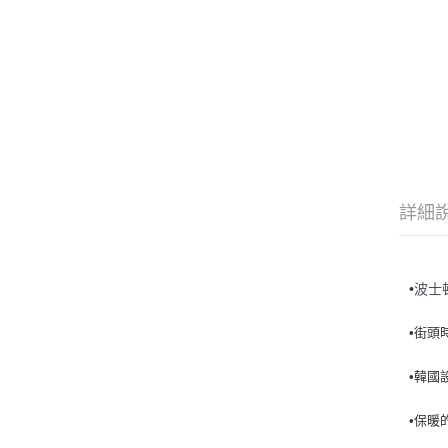
詳細
•
波士
•街頭
•韓國
•保暖